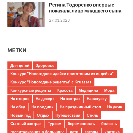
Регина Тодоренко впервые
показала лицо младшего сына
27.01.2023
МЕТКИ
Для детей
Здоровье
Конкурс "Новогодние идейки приготовим из индейки"
Конкурс "Новогодние рецепты" с Kruazett
Конкурсные рецепты
Красота
Медицина
Мода
На второе
На десерт
На завтрак
На закуску
На обед
На полдник
На праздничный стол
На ужин
Новый год
Отдых
Путешествия
Стиль
Сытный завтрак
Туризм
беременность
болезнь
госпитализация в больницу
дети
звезды
критика