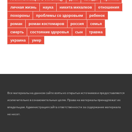
личная жизнь
наука
никита михалков
отношения
похороны
проблемы со здоровьем
ребенок
роман
роман костомаров
россия
семья
смерть
состояние здоровья
сын
травма
украина
умер
Все материалы на данном сайте взяты из открытых источников и предоставляются
исключительно в ознакомительных целях. Права на материалы принадлежат их
владельцам. Администрация сайта ответственности за содержание материала
не несет.