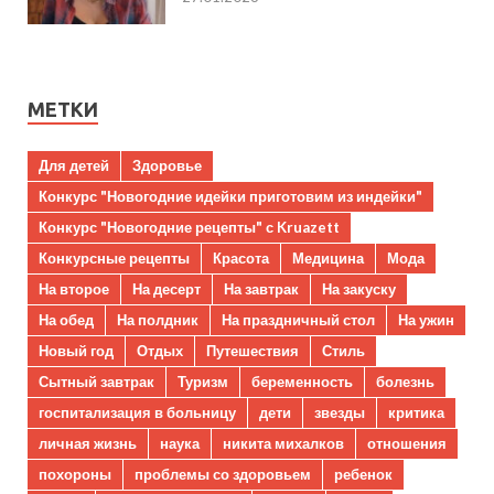
МЕТКИ
Для детей
Здоровье
Конкурс "Новогодние идейки приготовим из индейки"
Конкурс "Новогодние рецепты" с Kruazett
Конкурсные рецепты
Красота
Медицина
Мода
На второе
На десерт
На завтрак
На закуску
На обед
На полдник
На праздничный стол
На ужин
Новый год
Отдых
Путешествия
Стиль
Сытный завтрак
Туризм
беременность
болезнь
госпитализация в больницу
дети
звезды
критика
личная жизнь
наука
никита михалков
отношения
похороны
проблемы со здоровьем
ребенок