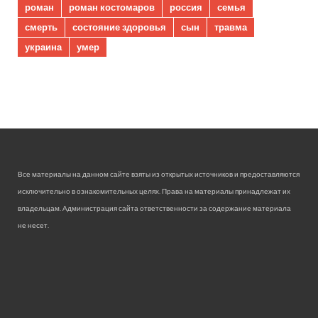
роман
роман костомаров
россия
семья
смерть
состояние здоровья
сын
травма
украина
умер
Все материалы на данном сайте взяты из открытых источников и предоставляются
исключительно в ознакомительных целях. Права на материалы принадлежат их
владельцам. Администрация сайта ответственности за содержание материала
не несет.