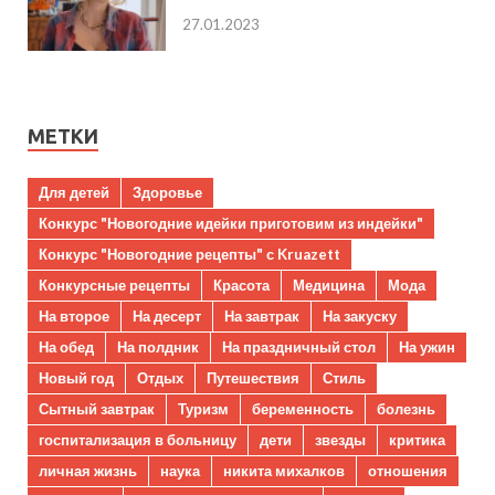
27.01.2023
МЕТКИ
Для детей
Здоровье
Конкурс "Новогодние идейки приготовим из индейки"
Конкурс "Новогодние рецепты" с Kruazett
Конкурсные рецепты
Красота
Медицина
Мода
На второе
На десерт
На завтрак
На закуску
На обед
На полдник
На праздничный стол
На ужин
Новый год
Отдых
Путешествия
Стиль
Сытный завтрак
Туризм
беременность
болезнь
госпитализация в больницу
дети
звезды
критика
личная жизнь
наука
никита михалков
отношения