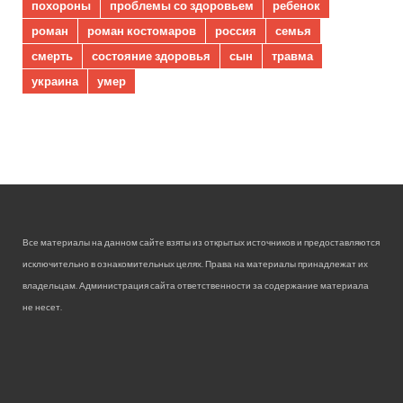
похороны
проблемы со здоровьем
ребенок
роман
роман костомаров
россия
семья
смерть
состояние здоровья
сын
травма
украина
умер
Все материалы на данном сайте взяты из открытых источников и предоставляются
исключительно в ознакомительных целях. Права на материалы принадлежат их
владельцам. Администрация сайта ответственности за содержание материала
не несет.