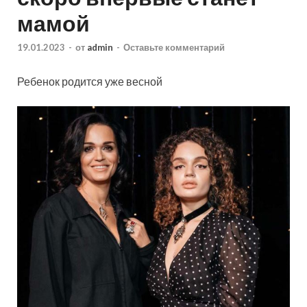
мамой
19.01.2023
-
от
admin
-
Оставьте комментарий
Ребенок родится уже весной