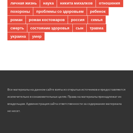
личная жизнь
наука
никита михалков
отношения
похороны
проблемы со здоровьем
ребенок
роман
роман костомаров
россия
семья
смерть
состояние здоровья
сын
травма
украина
умер
Все материалы на данном сайте взяты из открытых источников и предоставляются
исключительно в ознакомительных целях. Права на материалы принадлежат их
владельцам. Администрация сайта ответственности за содержание материала
не несет.