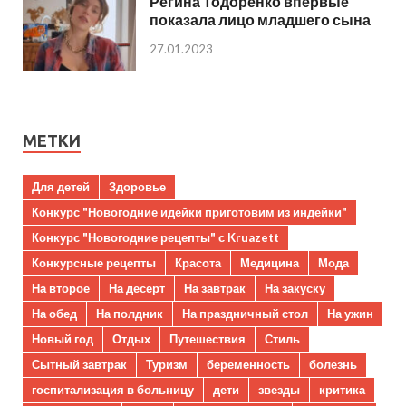
Регина Тодоренко впервые
показала лицо младшего сына
27.01.2023
МЕТКИ
Для детей
Здоровье
Конкурс "Новогодние идейки приготовим из индейки"
Конкурс "Новогодние рецепты" с Kruazett
Конкурсные рецепты
Красота
Медицина
Мода
На второе
На десерт
На завтрак
На закуску
На обед
На полдник
На праздничный стол
На ужин
Новый год
Отдых
Путешествия
Стиль
Сытный завтрак
Туризм
беременность
болезнь
госпитализация в больницу
дети
звезды
критика