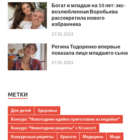
Богат и младше на 10 лет: экс-
возлюбленная Воробьева
рассекретила нового
избранника
27.01.2023
Регина Тодоренко впервые
показала лицо младшего сына
27.01.2023
МЕТКИ
Для детей
Здоровье
Конкурс "Новогодние идейки приготовим из индейки"
Конкурс "Новогодние рецепты" с Kruazett
Конкурсные рецепты
Красота
Медицина
Мода