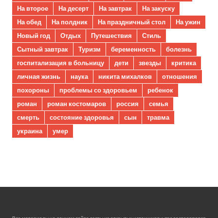
На второе
На десерт
На завтрак
На закуску
На обед
На полдник
На праздничный стол
На ужин
Новый год
Отдых
Путешествия
Стиль
Сытный завтрак
Туризм
беременность
болезнь
госпитализация в больницу
дети
звезды
критика
личная жизнь
наука
никита михалков
отношения
похороны
проблемы со здоровьем
ребенок
роман
роман костомаров
россия
семья
смерть
состояние здоровья
сын
травма
украина
умер
Все материалы на данном сайте взяты из открытых источников и предоставляются