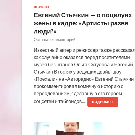
ШОУБИЗ
Евгений Стычкин — о поцелуях
жены в кадре: «Артисты разве
люди?»
Оставьте комментарий
Известный актер и режиссер также рассказал
как случайно оказался перед посетителями
музея без штанов Ольга Сутулова и Евгений
Стычкин В гостях у ведущих драйв-шоу
«Поехали» на «Авторадио» Евгений Стычкин
прокомментировал комичную историю с
переодеванием, сделавшую его героем
соцсетей и таблоидов.…
ПОДРОБНЕЕ