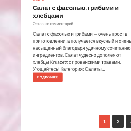
Салат с фасолью, грибами и
хлебцами
Оставьте комментарий
Салат с фасолью и грибами — очень прост в
приготовлении, а получается вкусный и очен
насыщенный благодаря удачному сочетанию
ингредиентов. Салат чудесно дополеяют
хлебцы Kruazett с прованскими травами.
Угощайтесь! Категория: Салаты…
ПОДРОБНЕЕ
1
2