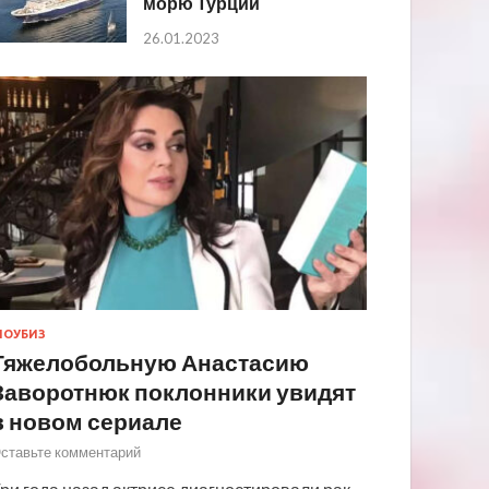
морю Турции
26.01.2023
ОУБИЗ
Тяжелобольную Анастасию
Заворотнюк поклонники увидят
в новом сериале
ставьте комментарий