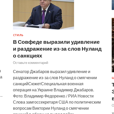
СТИЛЬ
В Совфеде выразили удивление
и раздражение из-за слов Нуланд
о санкциях
Оставьте комментарий
в
Сенатор Джабаров выразил удивление и
На
раздражение из-за слов Нуланд о смягчении
Ш
санкцийСюжетСпециальная военная
операция на Украине Владимир Джабаров.
о…
Фото: Владимир Федоренко / РИА Новости
Слова замгоссекретаря США по политическим
О
вопросам Виктории Нуланд о смягчении