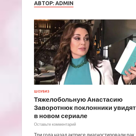
АВТОР:
ADMIN
ШОУБИЗ
Тяжелобольную Анастасию
Заворотнюк поклонники увидят
в новом сериале
Оставьте комментарий
Три года назад актрисе диагностировали рак