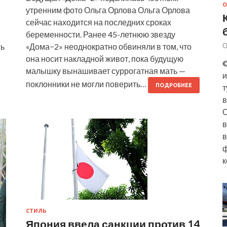
О
утренним фото Ольга Орлова Ольга Орлова
сейчас находится на последних сроках
беременности. Ранее 45-летнюю звезду
сь
«Дома−2» неоднократно обвиняли в том, что
О
она носит накладной живот, пока будущую
©
малышку вынашивает суррогатная мать —
и
поклонники не могли поверить…
ПОДРОБНЕЕ
т
в
О
в
в
ф
к
СТИЛЬ
Япония ввела санкции против 14