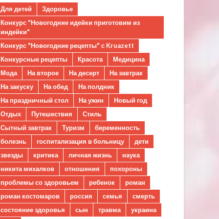
Для детей
Здоровье
Конкурс "Новогодние идейки приготовим из
индейки"
Конкурс "Новогодние рецепты" с Kruazett
Конкурсные рецепты
Красота
Медицина
Мода
На второе
На десерт
На завтрак
На закуску
На обед
На полдник
На праздничный стол
На ужин
Новый год
Отдых
Путешествия
Стиль
Сытный завтрак
Туризм
беременность
болезнь
госпитализация в больницу
дети
звезды
критика
личная жизнь
наука
никита михалков
отношения
похороны
проблемы со здоровьем
ребенок
роман
роман костомаров
россия
семья
смерть
состояние здоровья
сын
травма
украина