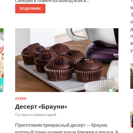
Т
санкций в обмен на вывод войск…
м
ПОДРОБНЕЕ
З
о
д
п
в
у
КУХНЯ
Десерт «Брауни»
Оставьте комментарий
Приготовим прекрасный десерт — брауни,
который точно оценят ваши близкие и друзья. А