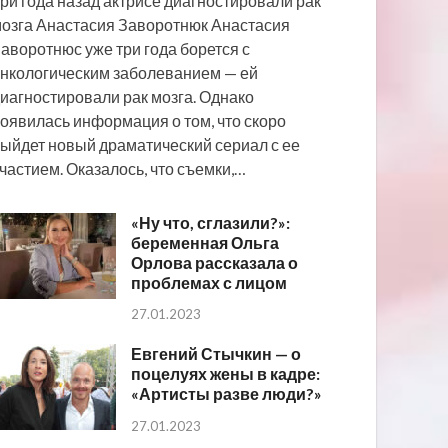
ри года назад актрисе диагностировали рак
озга Анастасия Заворотнюк Анастасия
аворотнюс уже три года борется с
нкологическим заболеванием — ей
иагностировали рак мозга. Однако
оявилась информация о том, что скоро
ыйдет новый драматический сериал с ее
частием. Оказалось, что съемки,…
«Ну что, сглазили?»:
беременная Ольга
Орлова рассказала о
проблемах с лицом
27.01.2023
Евгений Стычкин — о
поцелуях жены в кадре:
«Артисты разве люди?»
27.01.2023