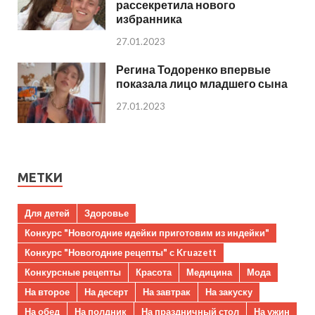
рассекретила нового
избранника
27.01.2023
Регина Тодоренко впервые
показала лицо младшего сына
27.01.2023
МЕТКИ
Для детей
Здоровье
Конкурс "Новогодние идейки приготовим из индейки"
Конкурс "Новогодние рецепты" с Kruazett
Конкурсные рецепты
Красота
Медицина
Мода
На второе
На десерт
На завтрак
На закуску
На обед
На полдник
На праздничный стол
На ужин