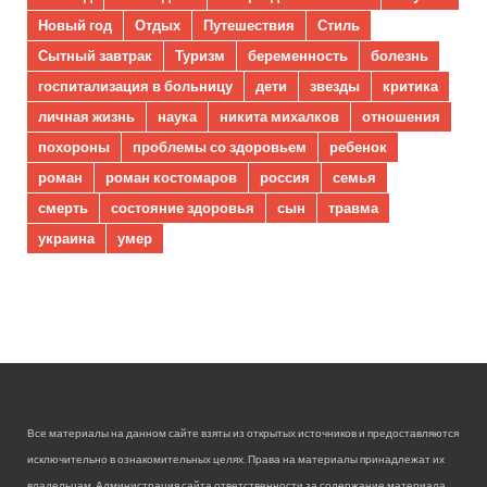
Новый год
Отдых
Путешествия
Стиль
Сытный завтрак
Туризм
беременность
болезнь
госпитализация в больницу
дети
звезды
критика
личная жизнь
наука
никита михалков
отношения
похороны
проблемы со здоровьем
ребенок
роман
роман костомаров
россия
семья
смерть
состояние здоровья
сын
травма
украина
умер
Все материалы на данном сайте взяты из открытых источников и предоставляются
исключительно в ознакомительных целях. Права на материалы принадлежат их
владельцам. Администрация сайта ответственности за содержание материала