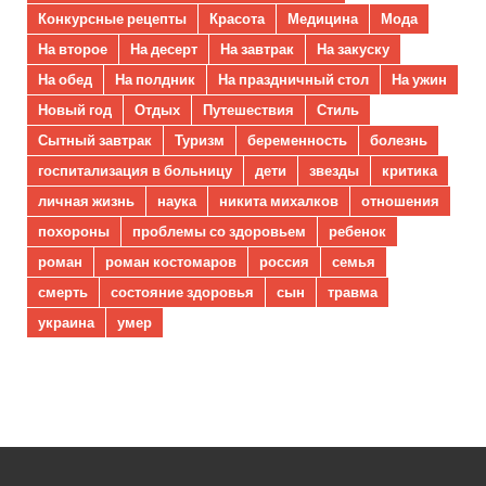
Конкурсные рецепты
Красота
Медицина
Мода
На второе
На десерт
На завтрак
На закуску
На обед
На полдник
На праздничный стол
На ужин
Новый год
Отдых
Путешествия
Стиль
Сытный завтрак
Туризм
беременность
болезнь
госпитализация в больницу
дети
звезды
критика
личная жизнь
наука
никита михалков
отношения
похороны
проблемы со здоровьем
ребенок
роман
роман костомаров
россия
семья
смерть
состояние здоровья
сын
травма
украина
умер