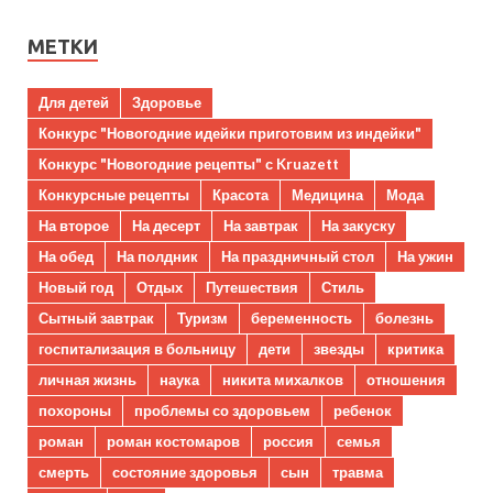
МЕТКИ
Для детей
Здоровье
Конкурс "Новогодние идейки приготовим из индейки"
Конкурс "Новогодние рецепты" с Kruazett
Конкурсные рецепты
Красота
Медицина
Мода
На второе
На десерт
На завтрак
На закуску
На обед
На полдник
На праздничный стол
На ужин
Новый год
Отдых
Путешествия
Стиль
Сытный завтрак
Туризм
беременность
болезнь
госпитализация в больницу
дети
звезды
критика
личная жизнь
наука
никита михалков
отношения
похороны
проблемы со здоровьем
ребенок
роман
роман костомаров
россия
семья
смерть
состояние здоровья
сын
травма