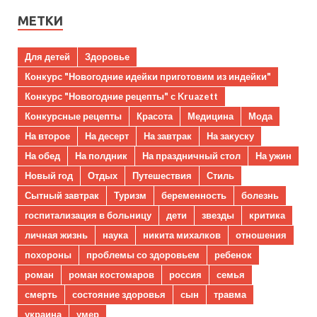
МЕТКИ
Для детей
Здоровье
Конкурс "Новогодние идейки приготовим из индейки"
Конкурс "Новогодние рецепты" с Kruazett
Конкурсные рецепты
Красота
Медицина
Мода
На второе
На десерт
На завтрак
На закуску
На обед
На полдник
На праздничный стол
На ужин
Новый год
Отдых
Путешествия
Стиль
Сытный завтрак
Туризм
беременность
болезнь
госпитализация в больницу
дети
звезды
критика
личная жизнь
наука
никита михалков
отношения
похороны
проблемы со здоровьем
ребенок
роман
роман костомаров
россия
семья
смерть
состояние здоровья
сын
травма
украина
умер