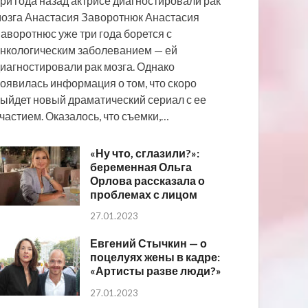
ри года назад актрисе диагностировали рак
озга Анастасия Заворотнюк Анастасия
аворотнюс уже три года борется с
нкологическим заболеванием — ей
иагностировали рак мозга. Однако
оявилась информация о том, что скоро
ыйдет новый драматический сериал с ее
частием. Оказалось, что съемки,…
«Ну что, сглазили?»:
беременная Ольга
Орлова рассказала о
проблемах с лицом
27.01.2023
Евгений Стычкин — о
поцелуях жены в кадре:
«Артисты разве люди?»
27.01.2023