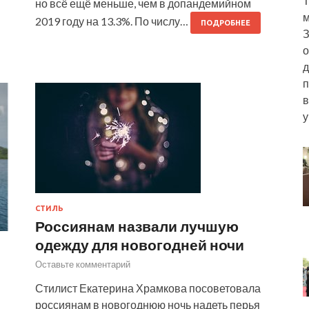
Т
но всё ещё меньше, чем в допандемийном
м
2019 году на 13.3%. По числу…
ПОДРОБНЕЕ
З
о
д
п
в
у
СТИЛЬ
Россиянам назвали лучшую
одежду для новогодней ночи
Оставьте комментарий
Стилист Екатерина Храмкова посоветовала
россиянам в новогоднюю ночь надеть перья