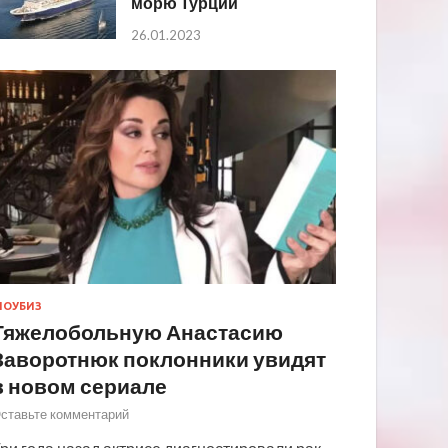
морю Турции
26.01.2023
ОУБИЗ
Тяжелобольную Анастасию
Заворотнюк поклонники увидят
в новом сериале
ставьте комментарий