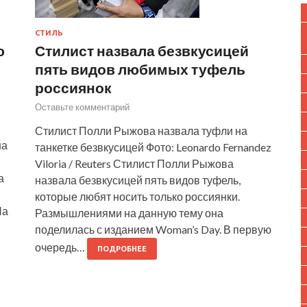
СТИЛЬ
ю
Стилист назвала безвкусицей
пять видов любимых туфель
россиянок
Оставьте комментарий
Стилист Полли Рыжова назвала туфли на
ша
танкетке безвкусицей Фото: Leonardo Fernandez
Viloria / Reuters Стилист Полли Рыжова
а
назвала безвкусицей пять видов туфель,
которые любят носить только россиянки.
На
Размышлениями на данную тему она
поделилась с изданием Woman’s Day. В первую
очередь…
ПОДРОБНЕЕ