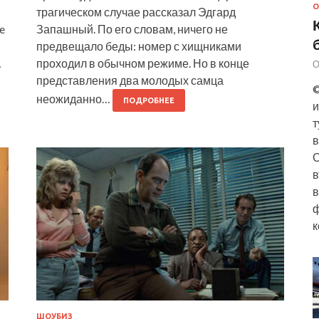
О
трагическом случае рассказал Эдгард
e
Запашный. По его словам, ничего не
предвещало беды: номер с хищниками
…
проходил в обычном режиме. Но в конце
О
представления два молодых самца
©
неожиданно…
ПОДРОБНЕЕ
и
т
в
О
в
в
ф
к
ШОУБИЗ