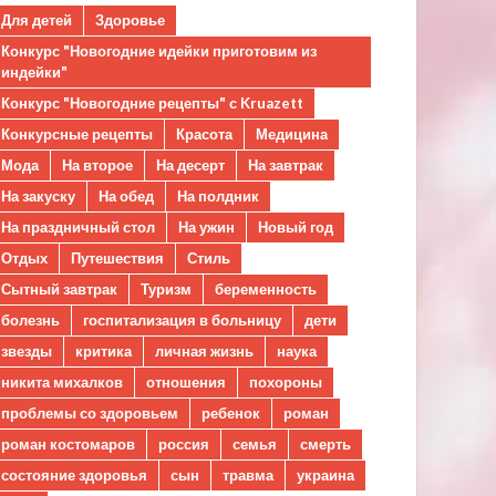
Для детей
Здоровье
Конкурс "Новогодние идейки приготовим из
индейки"
Конкурс "Новогодние рецепты" с Kruazett
Конкурсные рецепты
Красота
Медицина
Мода
На второе
На десерт
На завтрак
На закуску
На обед
На полдник
На праздничный стол
На ужин
Новый год
Отдых
Путешествия
Стиль
Сытный завтрак
Туризм
беременность
болезнь
госпитализация в больницу
дети
звезды
критика
личная жизнь
наука
никита михалков
отношения
похороны
проблемы со здоровьем
ребенок
роман
роман костомаров
россия
семья
смерть
состояние здоровья
сын
травма
украина