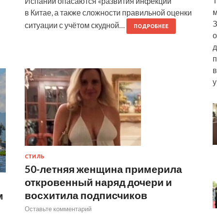
Т
Испании опасаются «развития инфекций
м
в Китае, а также сложности правильной оценки
З
ситуации с учётом скудной…
ПОДРОБНЕЕ
о
д
п
в
у
СТИЛЬ
50-летняя женщина примерила
откровенный наряд дочери и
восхитила подписчиков
м
Оставьте комментарий