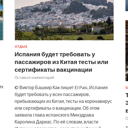
ОТДЫХ
Испания будет требовать у
пассажиров из Китая тесты или
сертификаты вакцинации
Оставьте комментарий
их
© Виктор Башкир Как пишет El Pais, Испания
Ш
будет требовать у всех пассажиров,
прибывающих из Китая, тесты на коронавирус
или сертификаты о вакцинации. Об этом
заявила глава испанского Минздрава
О
Каролина Дариас. По её словам, власти