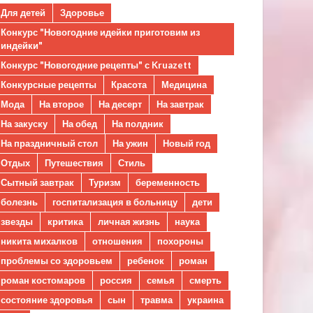
Для детей
Здоровье
Конкурс "Новогодние идейки приготовим из
индейки"
Конкурс "Новогодние рецепты" с Kruazett
Конкурсные рецепты
Красота
Медицина
Мода
На второе
На десерт
На завтрак
На закуску
На обед
На полдник
На праздничный стол
На ужин
Новый год
Отдых
Путешествия
Стиль
Сытный завтрак
Туризм
беременность
болезнь
госпитализация в больницу
дети
звезды
критика
личная жизнь
наука
никита михалков
отношения
похороны
проблемы со здоровьем
ребенок
роман
роман костомаров
россия
семья
смерть
состояние здоровья
сын
травма
украина