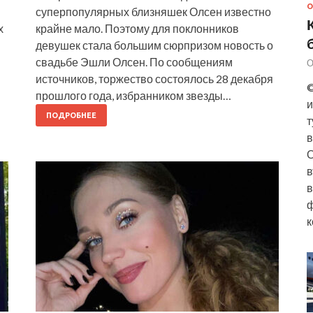
О
суперпопулярных близняшек Олсен известно
х
крайне мало. Поэтому для поклонников
девушек стала большим сюрпризом новость о
свадьбе Эшли Олсен. По сообщениям
О
источников, торжество состоялось 28 декабря
©
прошлого года, избранником звезды…
и
ПОДРОБНЕЕ
т
в
О
в
в
ф
к