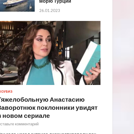
морю Турции
26.01.2023
ОУБИЗ
Тяжелобольную Анастасию
Заворотнюк поклонники увидят
в новом сериале
ставьте комментарий