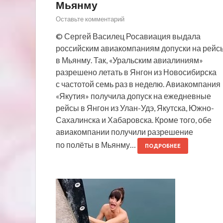
Мьянму
Оставьте комментарий
© Сергей Василец Росавиация выдала
российским авиакомпаниям допуски на рейс
в Мьянму. Так, «Уральским авиалиниям»
разрешено летать в Янгон из Новосибирска
с частотой семь раз в неделю. Авиакомпания
«Якутия» получила допуск на ежедневные
рейсы в Янгон из Улан-Удэ, Якутска, Южно-
Сахалинска и Хабаровска. Кроме того, обе
авиакомпании получили разрешение
по полёты в Мьянму…
ПОДРОБНЕЕ