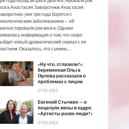
ри года назад актрисе диагностировали рак
озга Анастасия Заворотнюк Анастасия
аворотнюс уже три года борется с
нкологическим заболеванием — ей
иагностировали рак мозга. Однако
оявилась информация о том, что скоро
ыйдет новый драматический сериал с ее
частием. Оказалось, что съемки,…
«Ну что, сглазили?»:
беременная Ольга
Орлова рассказала о
проблемах с лицом
27.01.2023
Евгений Стычкин — о
поцелуях жены в кадре:
«Артисты разве люди?»
27.01.2023