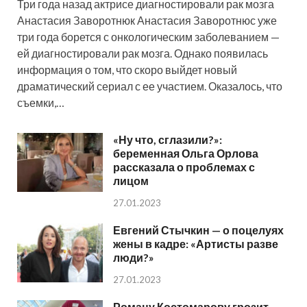
Три года назад актрисе диагностировали рак мозга
Анастасия Заворотнюк Анастасия Заворотнюс уже
три года борется с онкологическим заболеванием —
ей диагностировали рак мозга. Однако появилась
информация о том, что скоро выйдет новый
драматический сериал с ее участием. Оказалось, что
съемки,…
«Ну что, сглазили?»:
беременная Ольга Орлова
рассказала о проблемах с
лицом
27.01.2023
Евгений Стычкин — о поцелуях
жены в кадре: «Артисты разве
люди?»
27.01.2023
Роману Костомарову грозит