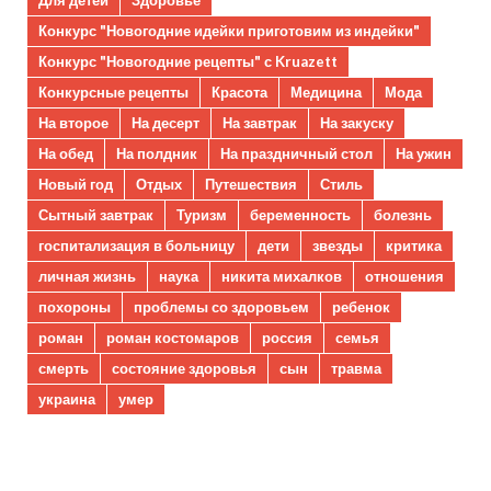
Конкурс "Новогодние идейки приготовим из индейки"
Конкурс "Новогодние рецепты" с Kruazett
Конкурсные рецепты
Красота
Медицина
Мода
На второе
На десерт
На завтрак
На закуску
На обед
На полдник
На праздничный стол
На ужин
Новый год
Отдых
Путешествия
Стиль
Сытный завтрак
Туризм
беременность
болезнь
госпитализация в больницу
дети
звезды
критика
личная жизнь
наука
никита михалков
отношения
похороны
проблемы со здоровьем
ребенок
роман
роман костомаров
россия
семья
смерть
состояние здоровья
сын
травма
украина
умер