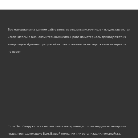
Все материалы на данном сайте взяты из открытых источников и предоставляются
исключительно в ознакомительных целях. Права на материалы принадлежат их
владельцам. Администрация сайта ответственности за содержание материала
не несет.
Если Вы обнаружили на нашем сайте материалы, которые нарушают авторские
права, принадлежащие Вам, Вашей компании или организации, пожалуйста,