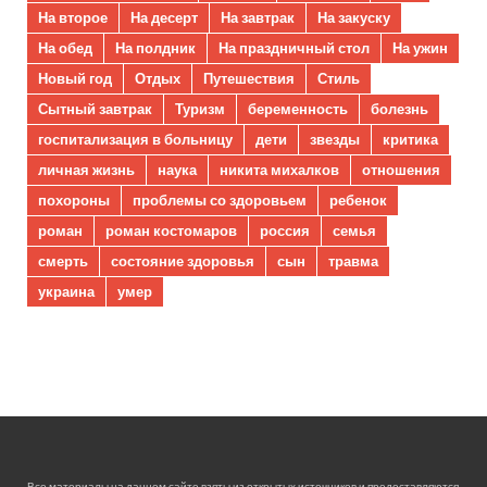
На второе
На десерт
На завтрак
На закуску
На обед
На полдник
На праздничный стол
На ужин
Новый год
Отдых
Путешествия
Стиль
Сытный завтрак
Туризм
беременность
болезнь
госпитализация в больницу
дети
звезды
критика
личная жизнь
наука
никита михалков
отношения
похороны
проблемы со здоровьем
ребенок
роман
роман костомаров
россия
семья
смерть
состояние здоровья
сын
травма
украина
умер
Все материалы на данном сайте взяты из открытых источников и предоставляются