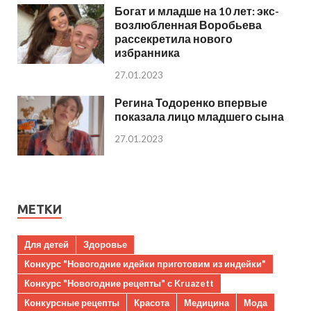
Богат и младше на 10 лет: экс-
возлюбленная Воробьева
рассекретила нового
избранника
27.01.2023
Регина Тодоренко впервые
показала лицо младшего сына
27.01.2023
МЕТКИ
Для детей
Здоровье
Конкурс "Новогодние идейки приготовим из индейки"
Конкурс "Новогодние рецепты" с Kruazett
Конкурсные рецепты
Красота
Медицина
Мода