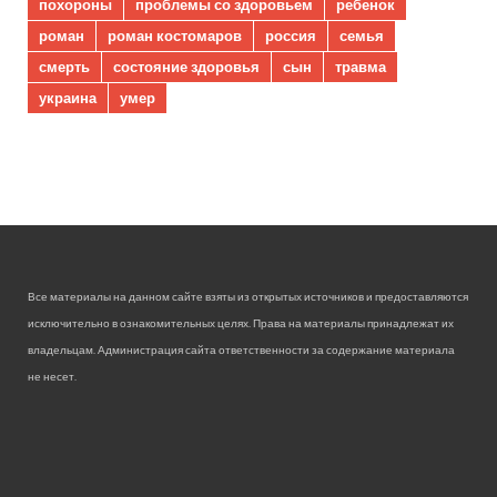
похороны
проблемы со здоровьем
ребенок
роман
роман костомаров
россия
семья
смерть
состояние здоровья
сын
травма
украина
умер
Все материалы на данном сайте взяты из открытых источников и предоставляются
исключительно в ознакомительных целях. Права на материалы принадлежат их
владельцам. Администрация сайта ответственности за содержание материала
не несет.