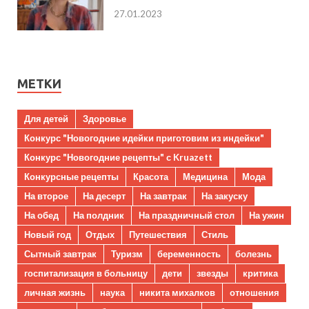
27.01.2023
МЕТКИ
Для детей
Здоровье
Конкурс "Новогодние идейки приготовим из индейки"
Конкурс "Новогодние рецепты" с Kruazett
Конкурсные рецепты
Красота
Медицина
Мода
На второе
На десерт
На завтрак
На закуску
На обед
На полдник
На праздничный стол
На ужин
Новый год
Отдых
Путешествия
Стиль
Сытный завтрак
Туризм
беременность
болезнь
госпитализация в больницу
дети
звезды
критика
личная жизнь
наука
никита михалков
отношения