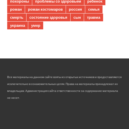
похороны
проблемы со здоровьем
ребенок
роман
роман костомаров
россия
семья
смерть
состояние здоровья
сын
травма
украина
умер
Все материалы на данном сайте взяты из открытых источников и предоставляются
исключительно в ознакомительных целях. Права на материалы принадлежат их
владельцам. Администрация сайта ответственности за содержание материала
не несет.