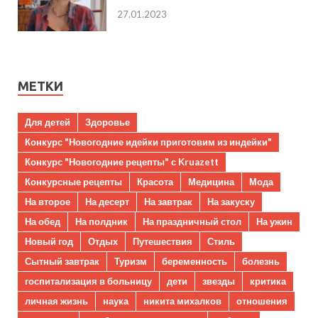
27.01.2023
МЕТКИ
Для детей
Здоровье
Конкурс "Новогодние идейки приготовим из индейки"
Конкурс "Новогодние рецепты" с Kruazett
Конкурсные рецепты
Красота
Медицина
Мода
На второе
На десерт
На завтрак
На закуску
На обед
На полдник
На праздничный стол
На ужин
Новый год
Отдых
Путешествия
Стиль
Сытный завтрак
Туризм
беременность
болезнь
госпитализация в больницу
дети
звезды
критика
личная жизнь
наука
никита михалков
отношения