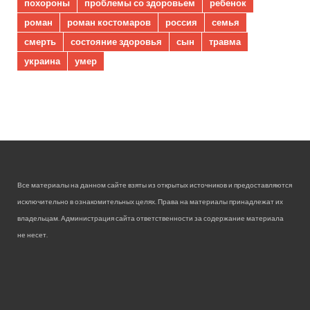
похороны
проблемы со здоровьем
ребенок
роман
роман костомаров
россия
семья
смерть
состояние здоровья
сын
травма
украина
умер
Все материалы на данном сайте взяты из открытых источников и предоставляются
исключительно в ознакомительных целях. Права на материалы принадлежат их
владельцам. Администрация сайта ответственности за содержание материала
не несет.