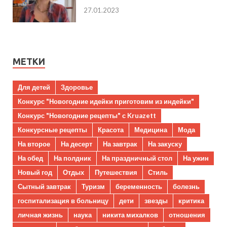
27.01.2023
МЕТКИ
Для детей
Здоровье
Конкурс "Новогодние идейки приготовим из индейки"
Конкурс "Новогодние рецепты" с Kruazett
Конкурсные рецепты
Красота
Медицина
Мода
На второе
На десерт
На завтрак
На закуску
На обед
На полдник
На праздничный стол
На ужин
Новый год
Отдых
Путешествия
Стиль
Сытный завтрак
Туризм
беременность
болезнь
госпитализация в больницу
дети
звезды
критика
личная жизнь
наука
никита михалков
отношения