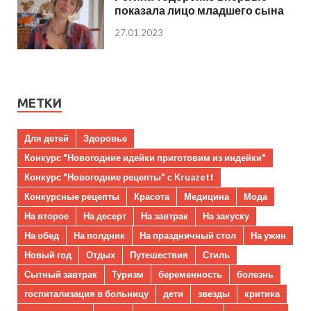
показала лицо младшего сына
27.01.2023
МЕТКИ
Для детей
Здоровье
Конкурс "Новогодние идейки приготовим из индейки"
Конкурс "Новогодние рецепты" с Kruazett
Конкурсные рецепты
Красота
Медицина
Мода
На второе
На десерт
На завтрак
На закуску
На обед
На полдник
На праздничный стол
На ужин
Новый год
Отдых
Путешествия
Стиль
Сытный завтрак
Туризм
беременность
болезнь
госпитализация в больницу
дети
звезды
критика