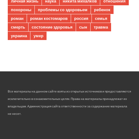
личная жизнь
наука
никита михалков
отношения
похороны
проблемы со здоровьем
ребенок
роман
роман костомаров
россия
семья
смерть
состояние здоровья
сын
травма
украина
умер
Все материалы на данном сайте взяты из открытых источников и предоставляются
исключительно в ознакомительных целях. Права на материалы принадлежат их
владельцам. Администрация сайта ответственности за содержание материала
не несет.