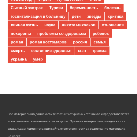
Сытный завтрак
Туризм
беременность
болезнь
госпитализация в больницу
дети
звезды
критика
личная жизнь
наука
никита михалков
отношения
похороны
проблемы со здоровьем
ребенок
роман
роман костомаров
россия
семья
смерть
состояние здоровья
сын
травма
украина
умер
Все материалы на данном сайте взяты из открытых источников и предоставляются
исключительно в ознакомительных целях. Права на материалы принадлежат их
владельцам. Администрация сайта ответственности за содержание материала
не несет.