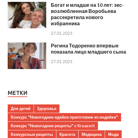
Богат и младше на 10 лет: экс-
возлюбленная Воробьева
рассекретила нового
избранника
27.01.2023
Регина Тодоренко впервые
показала лицо младшего сына
27.01.2023
МЕТКИ
Для детей
Здоровье
Конкурс "Новогодние идейки приготовим из индейки"
Конкурс "Новогодние рецепты" с Kruazett
Конкурсные рецепты
Красота
Медицина
Мода