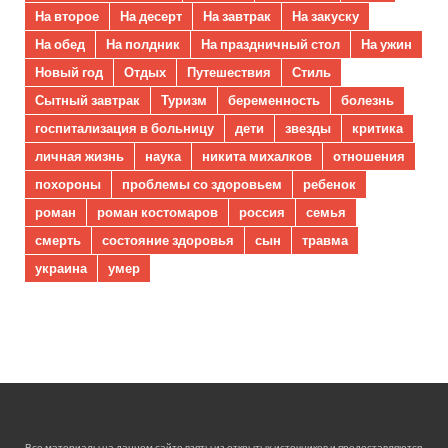
На второе
На десерт
На завтрак
На закуску
На обед
На полдник
На праздничный стол
На ужин
Новый год
Отдых
Путешествия
Стиль
Сытный завтрак
Туризм
беременность
болезнь
госпитализация в больницу
дети
звезды
критика
личная жизнь
наука
никита михалков
отношения
похороны
проблемы со здоровьем
ребенок
роман
роман костомаров
россия
семья
смерть
состояние здоровья
сын
травма
украина
умер
Все материалы на данном сайте взяты из открытых источников и предоставляются