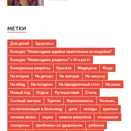
МЕТКИ
Для детей
Здоровье
Конкурс "Новогодние идейки приготовим из индейки"
Конкурс "Новогодние рецепты" с Kruazett
Конкурсные рецепты
Красота
Медицина
Мода
На второе
На десерт
На завтрак
На закуску
На обед
На полдник
На праздничный стол
На ужин
Новый год
Отдых
Путешествия
Стиль
Сытный завтрак
Туризм
беременность
болезнь
госпитализация в больницу
дети
звезды
критика
личная жизнь
наука
никита михалков
отношения
похороны
проблемы со здоровьем
ребенок