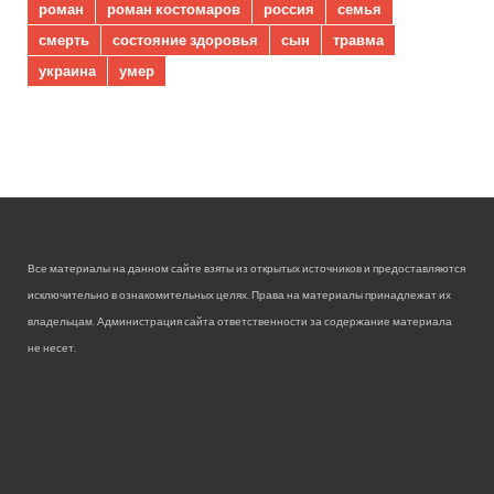
роман
роман костомаров
россия
семья
смерть
состояние здоровья
сын
травма
украина
умер
Все материалы на данном сайте взяты из открытых источников и предоставляются
исключительно в ознакомительных целях. Права на материалы принадлежат их
владельцам. Администрация сайта ответственности за содержание материала
не несет.