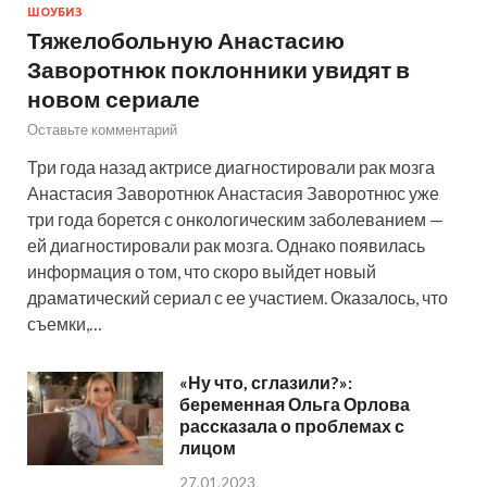
ШОУБИЗ
Тяжелобольную Анастасию
Заворотнюк поклонники увидят в
новом сериале
Оставьте комментарий
Три года назад актрисе диагностировали рак мозга
Анастасия Заворотнюк Анастасия Заворотнюс уже
три года борется с онкологическим заболеванием —
ей диагностировали рак мозга. Однако появилась
информация о том, что скоро выйдет новый
драматический сериал с ее участием. Оказалось, что
съемки,…
«Ну что, сглазили?»:
беременная Ольга Орлова
рассказала о проблемах с
лицом
27.01.2023