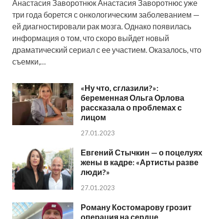
Анастасия Заворотнюк Анастасия Заворотнюс уже
три года борется с онкологическим заболеванием —
ей диагностировали рак мозга. Однако появилась
информация о том, что скоро выйдет новый
драматический сериал с ее участием. Оказалось, что
съемки,…
«Ну что, сглазили?»:
беременная Ольга Орлова
рассказала о проблемах с
лицом
27.01.2023
Евгений Стычкин — о поцелуях
жены в кадре: «Артисты разве
люди?»
27.01.2023
Роману Костомарову грозит
операция на сердце