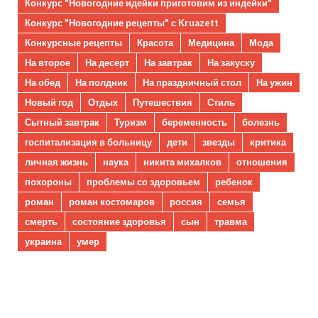
Конкурс "Новогодние идейки приготовим из индейки"
Конкурс "Новогодние рецепты" с Kruazett
Конкурсные рецепты
Красота
Медицина
Мода
На второе
На десерт
На завтрак
На закуску
На обед
На полдник
На праздничный стол
На ужин
Новый год
Отдых
Путешествия
Стиль
Сытный завтрак
Туризм
беременность
болезнь
госпитализация в больницу
дети
звезды
критика
личная жизнь
наука
никита михалков
отношения
похороны
проблемы со здоровьем
ребенок
роман
роман костомаров
россия
семья
смерть
состояние здоровья
сын
травма
украина
умер