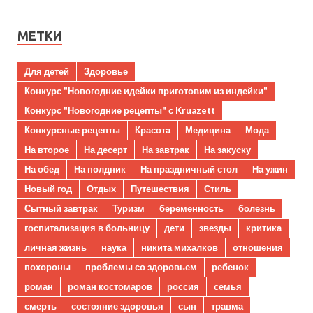
МЕТКИ
Для детей
Здоровье
Конкурс "Новогодние идейки приготовим из индейки"
Конкурс "Новогодние рецепты" с Kruazett
Конкурсные рецепты
Красота
Медицина
Мода
На второе
На десерт
На завтрак
На закуску
На обед
На полдник
На праздничный стол
На ужин
Новый год
Отдых
Путешествия
Стиль
Сытный завтрак
Туризм
беременность
болезнь
госпитализация в больницу
дети
звезды
критика
личная жизнь
наука
никита михалков
отношения
похороны
проблемы со здоровьем
ребенок
роман
роман костомаров
россия
семья
смерть
состояние здоровья
сын
травма