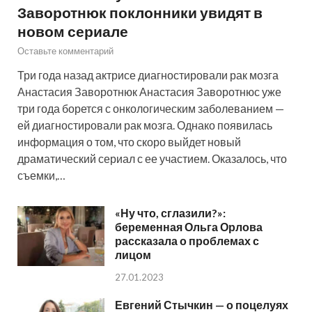
Заворотнюк поклонники увидят в
новом сериале
Оставьте комментарий
Три года назад актрисе диагностировали рак мозга
Анастасия Заворотнюк Анастасия Заворотнюс уже
три года борется с онкологическим заболеванием —
ей диагностировали рак мозга. Однако появилась
информация о том, что скоро выйдет новый
драматический сериал с ее участием. Оказалось, что
съемки,…
«Ну что, сглазили?»:
беременная Ольга Орлова
рассказала о проблемах с
лицом
27.01.2023
Евгений Стычкин — о поцелуях