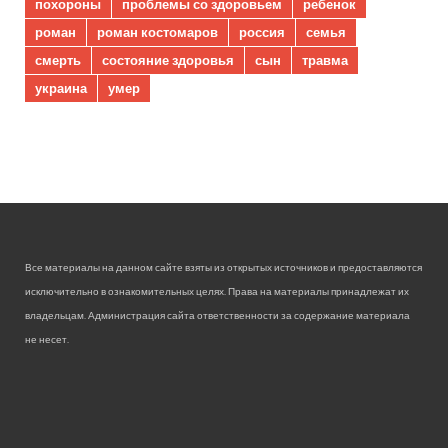
похороны
проблемы со здоровьем
ребенок
роман
роман костомаров
россия
семья
смерть
состояние здоровья
сын
травма
украина
умер
Все материалы на данном сайте взяты из открытых источников и предоставляются
исключительно в ознакомительных целях. Права на материалы принадлежат их
владельцам. Администрация сайта ответственности за содержание материала
не несет.