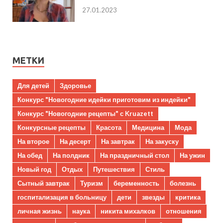
27.01.2023
МЕТКИ
Для детей
Здоровье
Конкурс "Новогодние идейки приготовим из индейки"
Конкурс "Новогодние рецепты" с Kruazett
Конкурсные рецепты
Красота
Медицина
Мода
На второе
На десерт
На завтрак
На закуску
На обед
На полдник
На праздничный стол
На ужин
Новый год
Отдых
Путешествия
Стиль
Сытный завтрак
Туризм
беременность
болезнь
госпитализация в больницу
дети
звезды
критика
личная жизнь
наука
никита михалков
отношения