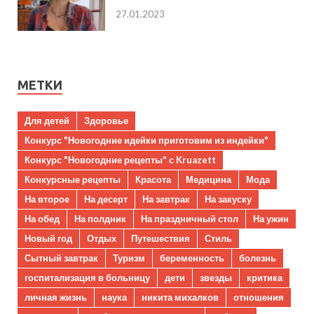
27.01.2023
МЕТКИ
Для детей
Здоровье
Конкурс "Новогодние идейки приготовим из индейки"
Конкурс "Новогодние рецепты" с Kruazett
Конкурсные рецепты
Красота
Медицина
Мода
На второе
На десерт
На завтрак
На закуску
На обед
На полдник
На праздничный стол
На ужин
Новый год
Отдых
Путешествия
Стиль
Сытный завтрак
Туризм
беременность
болезнь
госпитализация в больницу
дети
звезды
критика
личная жизнь
наука
никита михалков
отношения