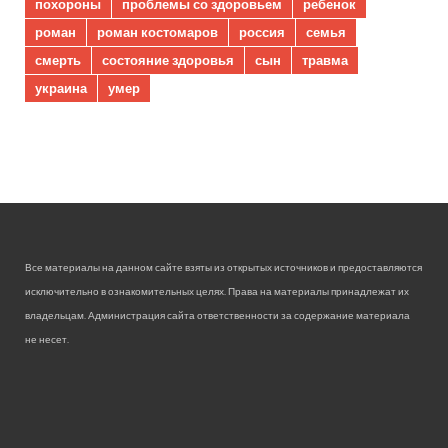
похороны
проблемы со здоровьем
ребенок
роман
роман костомаров
россия
семья
смерть
состояние здоровья
сын
травма
украина
умер
Все материалы на данном сайте взяты из открытых источников и предоставляются
исключительно в ознакомительных целях. Права на материалы принадлежат их
владельцам. Администрация сайта ответственности за содержание материала
не несет.