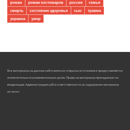
роман
роман костомаров
россия
семья
смерть
состояние здоровья
сын
травма
украина
умер
Все материалы на данном сайте взяты из открытых источников и предоставляются
исключительно в ознакомительных целях. Права на материалы принадлежат их
владельцам. Администрация сайта ответственности за содержание материала
не несет.