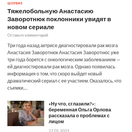
ШОУБИЗ
Тяжелобольную Анастасию
Заворотнюк поклонники увидят в
новом сериале
Оставьте комментарий
Три года назад актрисе диагностировали рак мозга
Анастасия Заворотнюк Анастасия Заворотнюс уже
три года борется с онкологическим заболеванием —
ей диагностировали рак мозга. Однако появилась
информация о том, что скоро выйдет новый
драматический сериал с ее участием. Оказалось, что
съемки,…
«Ну что, сглазили?»:
беременная Ольга Орлова
рассказала о проблемах с
лицом
27.01.2023