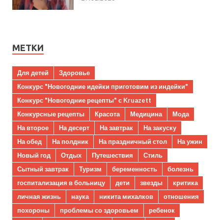
МЕТКИ
Для детей
Здоровье
Конкурс "Новогодние идейки приготовим из индейки"
Конкурс "Новогодние рецепты" с Kruazett
Конкурсные рецепты
Красота
Медицина
Мода
На второе
На десерт
На завтрак
На закуску
На обед
На полдник
На праздничный стол
На ужин
Новый год
Отдых
Путешествия
Стиль
Сытный завтрак
Туризм
беременность
болезнь
госпитализация в больницу
дети
звезды
критика
личная жизнь
наука
никита михалков
отношения
похороны
проблемы со здоровьем
ребенок