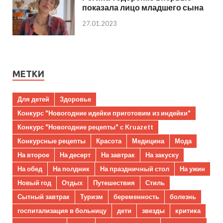
показала лицо младшего сына
27.01.2023
МЕТКИ
Для детей
Здоровье
Конкурс "Новогодние идейки приготовим из индейки"
Конкурс "Новогодние рецепты" с Kruazett
Конкурсные рецепты
Красота
Медицина
Мода
На второе
На десерт
На завтрак
На закуску
На обед
На полдник
На праздничный стол
На ужин
Новый год
Отдых
Путешествия
Стиль
Сытный завтрак
Туризм
беременность
болезнь
госпитализация в больницу
дети
звезды
критика