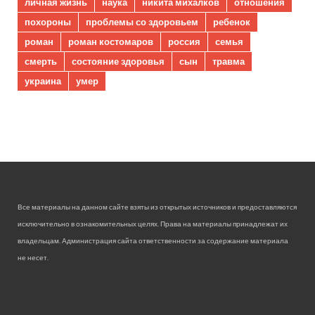
личная жизнь
наука
никита михалков
отношения
похороны
проблемы со здоровьем
ребенок
роман
роман костомаров
россия
семья
смерть
состояние здоровья
сын
травма
украина
умер
Все материалы на данном сайте взяты из открытых источников и предоставляются
исключительно в ознакомительных целях. Права на материалы принадлежат их
владельцам. Администрация сайта ответственности за содержание материала
не несет.