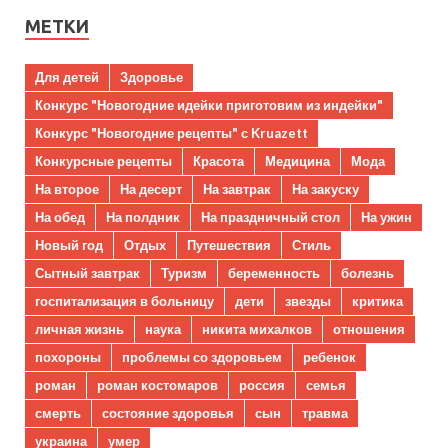
МЕТКИ
Для детей
Здоровье
Конкурс "Новогодние идейки приготовим из индейки"
Конкурс "Новогодние рецепты" с Kruazett
Конкурсные рецепты
Красота
Медицина
Мода
На второе
На десерт
На завтрак
На закуску
На обед
На полдник
На праздничный стол
На ужин
Новый год
Отдых
Путешествия
Стиль
Сытный завтрак
Туризм
беременность
болезнь
госпитализация в больницу
дети
звезды
критика
личная жизнь
наука
никита михалков
отношения
похороны
проблемы со здоровьем
ребенок
роман
роман костомаров
россия
семья
смерть
состояние здоровья
сын
травма
украина
умер