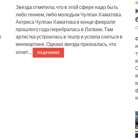
О
Звезда отметила, что в этой сфере надо быть
либо гением, либо молодым Чулпан Хаматова
Актриса Чулпан Хаматова в конце февраля
О
прошлого года перебралась в Латвию. Там
м
артистка устроилась в театр и успела сняться в
©
кинокартине. Однако звезда призналась, что
и
хочет…
т
ПОДРОБНЕЕ
в
О
в
в
ф
к