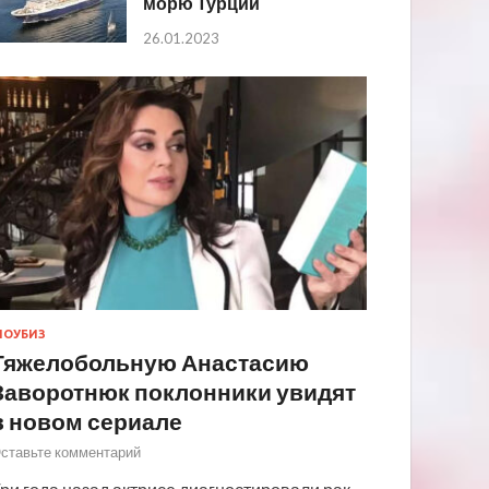
морю Турции
26.01.2023
ОУБИЗ
Тяжелобольную Анастасию
Заворотнюк поклонники увидят
в новом сериале
ставьте комментарий