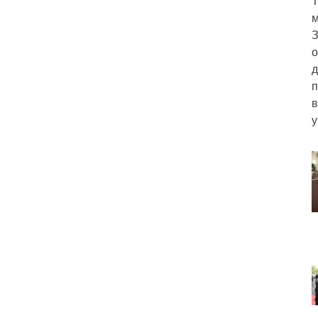
Т
м
З
о
д
п
в
у