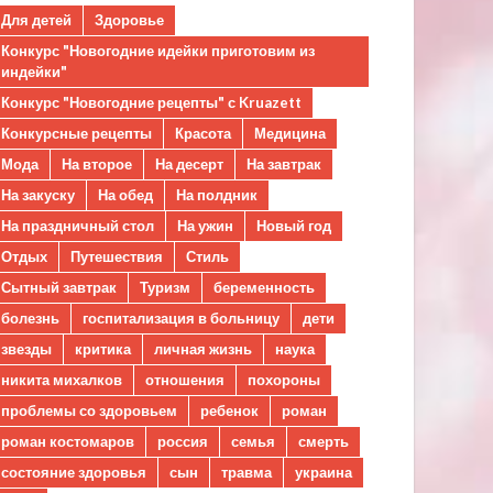
Для детей
Здоровье
Конкурс "Новогодние идейки приготовим из
индейки"
Конкурс "Новогодние рецепты" с Kruazett
Конкурсные рецепты
Красота
Медицина
Мода
На второе
На десерт
На завтрак
На закуску
На обед
На полдник
На праздничный стол
На ужин
Новый год
Отдых
Путешествия
Стиль
Сытный завтрак
Туризм
беременность
болезнь
госпитализация в больницу
дети
звезды
критика
личная жизнь
наука
никита михалков
отношения
похороны
проблемы со здоровьем
ребенок
роман
роман костомаров
россия
семья
смерть
состояние здоровья
сын
травма
украина