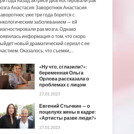
ри года назад актрисе диагностировали рак
озга Анастасия Заворотнюк Анастасия
аворотнюс уже три года борется с
нкологическим заболеванием — ей
иагностировали рак мозга. Однако
оявилась информация о том, что скоро
ыйдет новый драматический сериал с ее
частием. Оказалось, что съемки,…
«Ну что, сглазили?»:
беременная Ольга
Орлова рассказала о
проблемах с лицом
27.01.2023
Евгений Стычкин — о
поцелуях жены в кадре:
«Артисты разве люди?»
27.01.2023