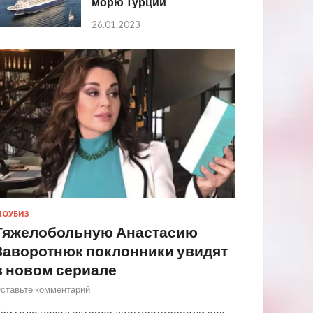
морю Турции
26.01.2023
ОУБИЗ
Тяжелобольную Анастасию
Заворотнюк поклонники увидят
в новом сериале
ставьте комментарий