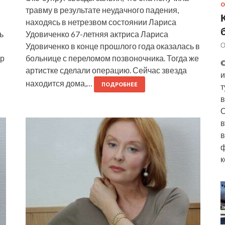
О
травму в результате неудачного падения,
находясь в нетрезвом состоянии Лариса
ь
Удовиченко 67-летняя актриса Лариса
Удовиченко в конце прошлого года оказалась в
О
ер
больнице с переломом позвоночника. Тогда же
©
артистке сделали операцию. Сейчас звезда
и
находится дома,…
ПОДРОБНЕЕ
т
в
О
в
в
ф
к