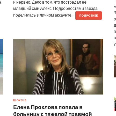
Т
а
и нервно. Дело в том, что пострадал ее
м
младший сын Алекс. Подробностями звезда
З
поделилась в личном аккаунте…
ПОДРОБНЕЕ
о
д
п
в
у
ШОУБИЗ
Елена Проклова попала в
больницу с тяжелой травмой