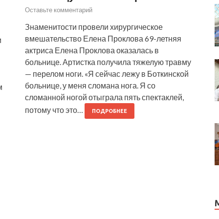
Оставьте комментарий
Знаменитости провели хирургическое
вмешательство Елена Проклова 69-летняя
и
актриса Елена Проклова оказалась в
больнице. Артистка получила тяжелую травму
— перелом ноги. «Я сейчас лежу в Боткинской
больнице, у меня сломана нога. Я со
м
сломанной ногой отыграла пять спектаклей,
потому что это…
ПОДРОБНЕЕ