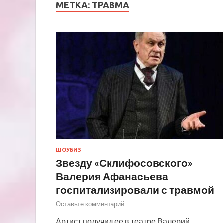
МЕТКА:
ТРАВМА
ШОУБИЗ
Звезду «Склифосовского»
Валерия Афанасьева
госпитализировали с травмой
Оставьте комментарий
Артист получил ее в театре Валерий