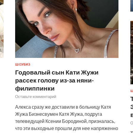
ШОУБИЗ
Годовалый сын Кати Жужи
рассек голову из-за няни-
филиппинки
Ш
Оставьте комментарий
Алекса сразу же доставили в больницу Катя
Жужа Бизнесвумен Катя Жужа, подруга
телеведущей Ксении Бородиной, призналась,
О
что эти выходные прошли для нее напряженно