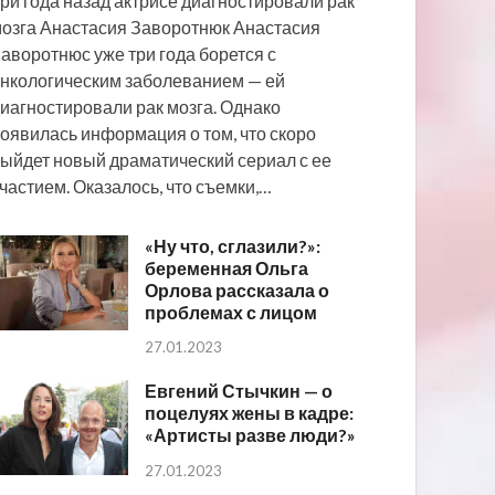
ри года назад актрисе диагностировали рак
озга Анастасия Заворотнюк Анастасия
аворотнюс уже три года борется с
нкологическим заболеванием — ей
иагностировали рак мозга. Однако
оявилась информация о том, что скоро
ыйдет новый драматический сериал с ее
частием. Оказалось, что съемки,…
«Ну что, сглазили?»:
беременная Ольга
Орлова рассказала о
проблемах с лицом
27.01.2023
Евгений Стычкин — о
поцелуях жены в кадре:
«Артисты разве люди?»
27.01.2023