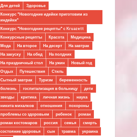
Для детей
Здоровье
Конкурс "Новогодние идейки приготовим из
индейки"
Конкурс "Новогодние рецепты" с Kruazett
Конкурсные рецепты
Красота
Медицина
Мода
На второе
На десерт
На завтрак
На закуску
На обед
На полдник
На праздничный стол
На ужин
Новый год
Отдых
Путешествия
Стиль
Сытный завтрак
Туризм
беременность
болезнь
госпитализация в больницу
дети
звезды
критика
личная жизнь
наука
никита михалков
отношения
похороны
проблемы со здоровьем
ребенок
роман
роман костомаров
россия
семья
смерть
состояние здоровья
сын
травма
украина