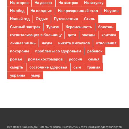
На второе
На десерт
На завтрак
На закуску
На обед
На полдник
На праздничный стол
На ужин
Новый год
Отдых
Путешествия
Стиль
Сытный завтрак
Туризм
беременность
болезнь
госпитализация в больницу
дети
звезды
критика
личная жизнь
наука
никита михалков
отношения
похороны
проблемы со здоровьем
ребенок
роман
роман костомаров
россия
семья
смерть
состояние здоровья
сын
травма
украина
умер
Все материалы на данном сайте взяты из открытых источников и предоставляются