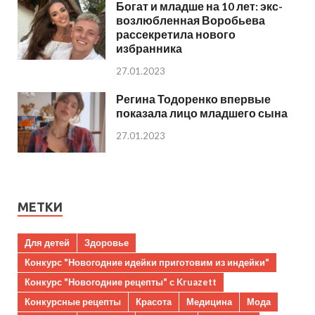
Богат и младше на 10 лет: экс-
возлюбленная Воробьева
рассекретила нового
избранника
27.01.2023
Регина Тодоренко впервые
показала лицо младшего сына
27.01.2023
МЕТКИ
Для детей
Здоровье
Конкурс "Новогодние идейки приготовим из индейки"
Конкурс "Новогодние рецепты" с Kruazett
Конкурсные рецепты
Красота
Медицина
Мода