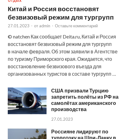
ОТДЫХ
Китай и Россия восстановят
безвизовый режим для тургрупп
27.01.2023
-
от
admin
-
Оставьте комментарий
© natchen Как сообщает Deita.ru, Китай и Россия
восстановят безвизовый режим для тургрупп
в начале февраля. Об этом заявили в Агентстве
по туризму Приморского края. Ожидается, что
восстановление безвизового въезда для
организованных туристов в составе тургрупп …
США призвали Турцию
запретить полёты из РФ на
самолётах американского
производства
27.01.2023
Россияне лидируют по
турпотоку на Шри-Ланку в