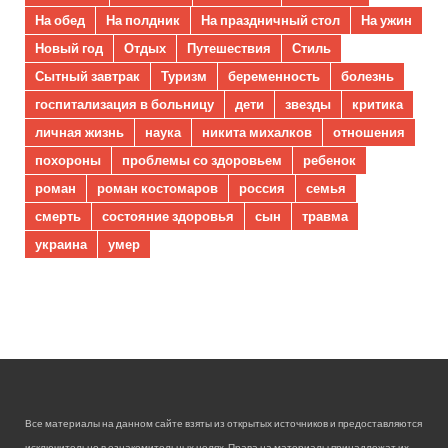
На обед
На полдник
На праздничный стол
На ужин
Новый год
Отдых
Путешествия
Стиль
Сытный завтрак
Туризм
беременность
болезнь
госпитализация в больницу
дети
звезды
критика
личная жизнь
наука
никита михалков
отношения
похороны
проблемы со здоровьем
ребенок
роман
роман костомаров
россия
семья
смерть
состояние здоровья
сын
травма
украина
умер
Все материалы на данном сайте взяты из открытых источников и предоставляются
исключительно в ознакомительных целях. Права на материалы принадлежат их