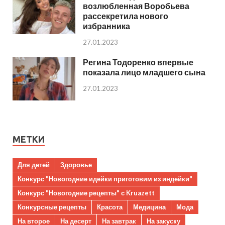
возлюбленная Воробьева
рассекретила нового
избранника
27.01.2023
Регина Тодоренко впервые
показала лицо младшего сына
27.01.2023
МЕТКИ
Для детей
Здоровье
Конкурс "Новогодние идейки приготовим из индейки"
Конкурс "Новогодние рецепты" с Kruazett
Конкурсные рецепты
Красота
Медицина
Мода
На второе
На десерт
На завтрак
На закуску