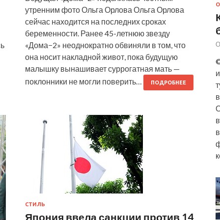
О
утренним фото Ольга Орлова Ольга Орлова
сейчас находится на последних сроках
беременности. Ранее 45-летнюю звезду
сь
«Дома−2» неоднократно обвиняли в том, что
О
она носит накладной живот, пока будущую
©
малышку вынашивает суррогатная мать —
и
поклонники не могли поверить…
ПОДРОБНЕЕ
т
в
О
в
в
ф
к
СТИЛЬ
Япония ввела санкции против 14