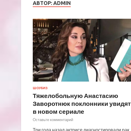
АВТОР:
ADMIN
ШОУБИЗ
Тяжелобольную Анастасию
Заворотнюк поклонники увидят
в новом сериале
Оставьте комментарий
Три года назад актрисе диагностировали рак