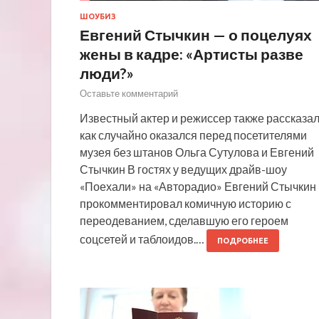
ШОУБИЗ
Евгений Стычкин — о поцелуях
жены в кадре: «Артисты разве
люди?»
Оставьте комментарий
Известный актер и режиссер также рассказал
как случайно оказался перед посетителями
музея без штанов Ольга Сутулова и Евгений
Стычкин В гостях у ведущих драйв-шоу
«Поехали» на «Авторадио» Евгений Стычкин
прокомментировал комичную историю с
переодеванием, сделавшую его героем
соцсетей и таблоидов.…
ПОДРОБНЕЕ