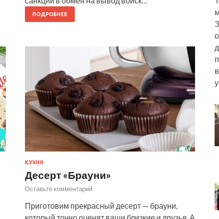
Т
санкций в обмен на вывод войск…
м
ПОДРОБНЕЕ
З
о
д
п
в
у
КУХНЯ
Десерт «Брауни»
Оставьте комментарий
Приготовим прекрасный десерт — брауни,
который точно оценят ваши близкие и друзья. А