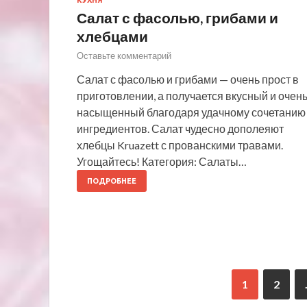
Салат с фасолью, грибами и
хлебцами
Оставьте комментарий
Салат с фасолью и грибами — очень прост в
приготовлении, а получается вкусный и очен
насыщенный благодаря удачному сочетанию
ингредиентов. Салат чудесно дополеяют
хлебцы Kruazett с прованскими травами.
Угощайтесь! Категория: Салаты…
ПОДРОБНЕЕ
1
2