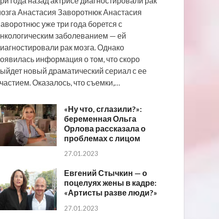
ри года назад актрисе диагностировали рак
озга Анастасия Заворотнюк Анастасия
аворотнюс уже три года борется с
нкологическим заболеванием — ей
иагностировали рак мозга. Однако
оявилась информация о том, что скоро
ыйдет новый драматический сериал с ее
частием. Оказалось, что съемки,…
«Ну что, сглазили?»:
беременная Ольга
Орлова рассказала о
проблемах с лицом
27.01.2023
Евгений Стычкин — о
поцелуях жены в кадре:
«Артисты разве люди?»
27.01.2023