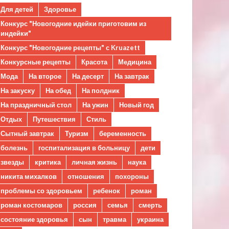
Для детей
Здоровье
Конкурс "Новогодние идейки приготовим из
индейки"
Конкурс "Новогодние рецепты" с Kruazett
Конкурсные рецепты
Красота
Медицина
Мода
На второе
На десерт
На завтрак
На закуску
На обед
На полдник
На праздничный стол
На ужин
Новый год
Отдых
Путешествия
Стиль
Сытный завтрак
Туризм
беременность
болезнь
госпитализация в больницу
дети
звезды
критика
личная жизнь
наука
никита михалков
отношения
похороны
проблемы со здоровьем
ребенок
роман
роман костомаров
россия
семья
смерть
состояние здоровья
сын
травма
украина