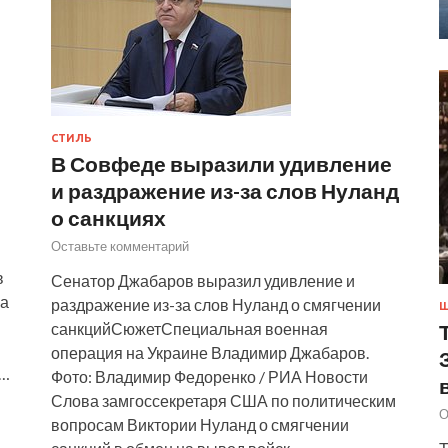
СТИЛЬ
В Совфеде выразили удивление
и раздражение из-за слов Нуланд
о санкциях
Оставьте комментарий
в
Сенатор Джабаров выразил удивление и
На
раздражение из-за слов Нуланд о смягчении
Ш
санкцийСюжетСпециальная военная
операция на Украине Владимир Джабаров.
о…
Фото: Владимир Федоренко / РИА Новости
Слова замгоссекретаря США по политическим
О
вопросам Виктории Нуланд о смягчении