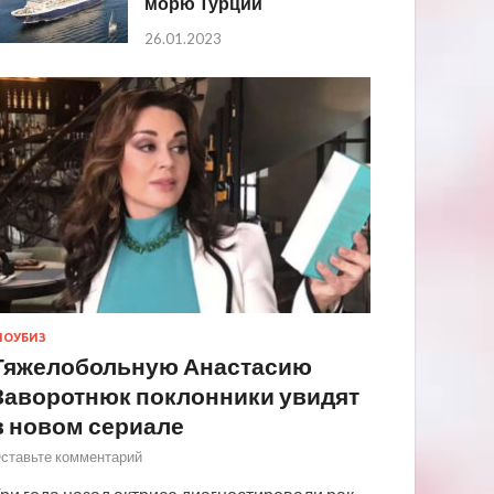
морю Турции
26.01.2023
ОУБИЗ
Тяжелобольную Анастасию
Заворотнюк поклонники увидят
в новом сериале
ставьте комментарий