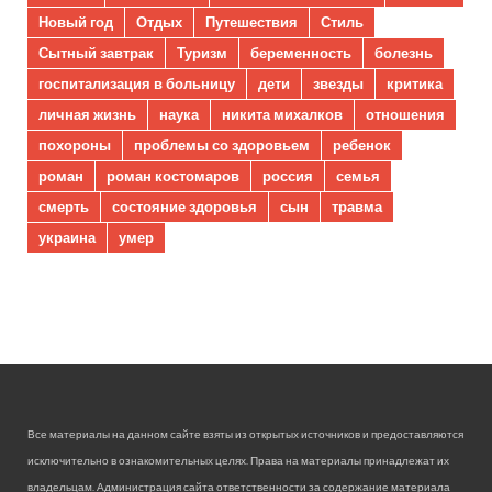
Новый год
Отдых
Путешествия
Стиль
Сытный завтрак
Туризм
беременность
болезнь
госпитализация в больницу
дети
звезды
критика
личная жизнь
наука
никита михалков
отношения
похороны
проблемы со здоровьем
ребенок
роман
роман костомаров
россия
семья
смерть
состояние здоровья
сын
травма
украина
умер
Все материалы на данном сайте взяты из открытых источников и предоставляются
исключительно в ознакомительных целях. Права на материалы принадлежат их
владельцам. Администрация сайта ответственности за содержание материала