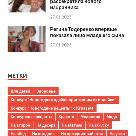
рассекретила нового
избранника
27.01.2023
Регина Тодоренко впервые
показала лицо младшего сына
27.01.2023
МЕТКИ
Для детей
Здоровье
Конкурс "Новогодние идейки приготовим из индейки"
Конкурс "Новогодние рецепты" с Kruazett
Конкурсные рецепты
Красота
Медицина
Мода
На второе
На десерт
На завтрак
На закуску
На обед
На полдник
На праздничный стол
На ужин