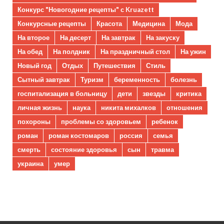
Конкурс "Новогодние рецепты" с Kruazett
Конкурсные рецепты
Красота
Медицина
Мода
На второе
На десерт
На завтрак
На закуску
На обед
На полдник
На праздничный стол
На ужин
Новый год
Отдых
Путешествия
Стиль
Сытный завтрак
Туризм
беременность
болезнь
госпитализация в больницу
дети
звезды
критика
личная жизнь
наука
никита михалков
отношения
похороны
проблемы со здоровьем
ребенок
роман
роман костомаров
россия
семья
смерть
состояние здоровья
сын
травма
украина
умер