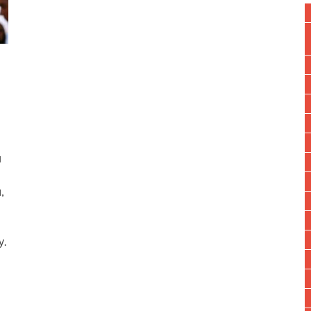
и
,
у.