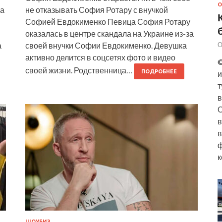
О
ва
не отказывать София Ротару с внучкой
Софией Евдокименко Певица София Ротару
оказалась в центре скандала на Украине из-за
а
своей внучки Софии Евдокименко. Девушка
О
активно делится в соцсетях фото и видео
©
своей жизни. Родственница…
ПОДРОБНЕЕ
и
т
в
О
в
в
ф
к
ШОУБИЗ