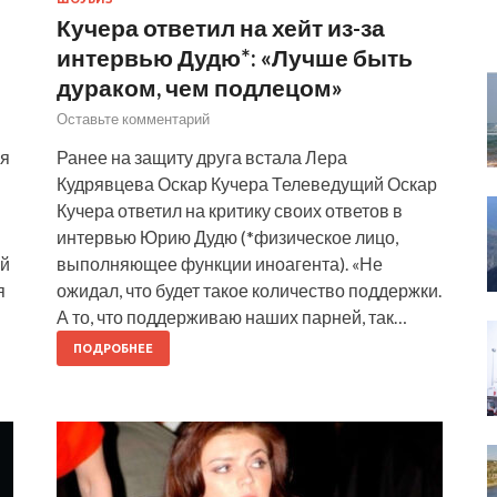
Кучера ответил на хейт из-за
интервью Дудю*: «Лучше быть
дураком, чем подлецом»
Оставьте комментарий
мя
Ранее на защиту друга встала Лера
Кудрявцева Оскар Кучера Телеведущий Оскар
Кучера ответил на критику своих ответов в
интервью Юрию Дудю (*физическое лицо,
ой
выполняющее функции иноагента). «Не
я
ожидал, что будет такое количество поддержки.
А то, что поддерживаю наших парней, так…
ПОДРОБНЕЕ