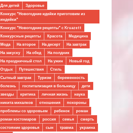
Для детей
Здоровье
Конкурс "Новогодние идейки приготовим из
индейки"
Конкурс "Новогодние рецепты" с Kruazett
Конкурсные рецепты
Красота
Медицина
Мода
На второе
На десерт
На завтрак
На закуску
На обед
На полдник
На праздничный стол
На ужин
Новый год
Отдых
Путешествия
Стиль
Сытный завтрак
Туризм
беременность
болезнь
госпитализация в больницу
дети
звезды
критика
личная жизнь
наука
никита михалков
отношения
похороны
проблемы со здоровьем
ребенок
роман
роман костомаров
россия
семья
смерть
состояние здоровья
сын
травма
украина