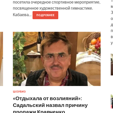
Т
посетила очередное спортивное мероприятие,
м
посвященное художественной гимнастике.
З
Кабаева…
ПОДРОБНЕЕ
о
д
п
в
у
ШОУБИЗ
«Отдыхала от возлияний»:
Садальский назвал причину
пропажи Кравченко