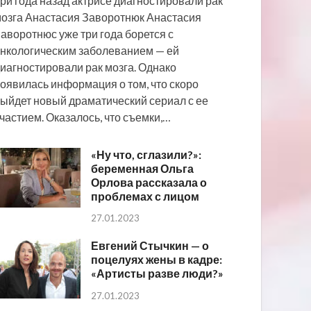
ри года назад актрисе диагностировали рак
озга Анастасия Заворотнюк Анастасия
аворотнюс уже три года борется с
нкологическим заболеванием — ей
иагностировали рак мозга. Однако
оявилась информация о том, что скоро
ыйдет новый драматический сериал с ее
частием. Оказалось, что съемки,…
«Ну что, сглазили?»:
беременная Ольга
Орлова рассказала о
проблемах с лицом
27.01.2023
Евгений Стычкин — о
поцелуях жены в кадре:
«Артисты разве люди?»
27.01.2023