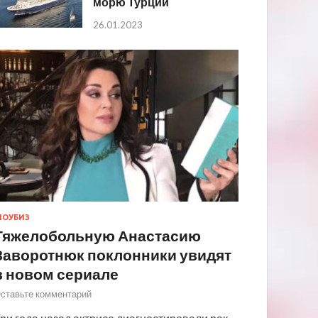
морю Турции
26.01.2023
ОУБИЗ
Тяжелобольную Анастасию
Заворотнюк поклонники увидят
в новом сериале
ставьте комментарий