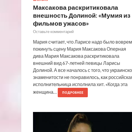
Максакова раскритиковала
внешность Долиной: «Мумия из
фильмов ужасов»
Оставьте комментарий
Мария считает, что Ларисе надо было вовре
покинуть сцену Мария Максакова Оперная
дива Мария Максакова раскритиковала
внешний вид 67-летней певицы Ларисы
Долиной. А все началось с того, что украинск
знаменитости не понравилось, как российска
исполнительница исполнила хит. «Когда эта
женщина…
ПОДРОБНЕЕ