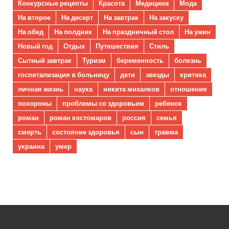
Конкурсные рецепты
Красота
Медицина
Мода
На второе
На десерт
На завтрак
На закуску
На обед
На полдник
На праздничный стол
На ужин
Новый год
Отдых
Путешествия
Стиль
Сытный завтрак
Туризм
беременность
болезнь
госпитализация в больницу
дети
звезды
критика
личная жизнь
наука
никита михалков
отношения
похороны
проблемы со здоровьем
ребенок
роман
роман костомаров
россия
семья
смерть
состояние здоровья
сын
травма
украина
умер