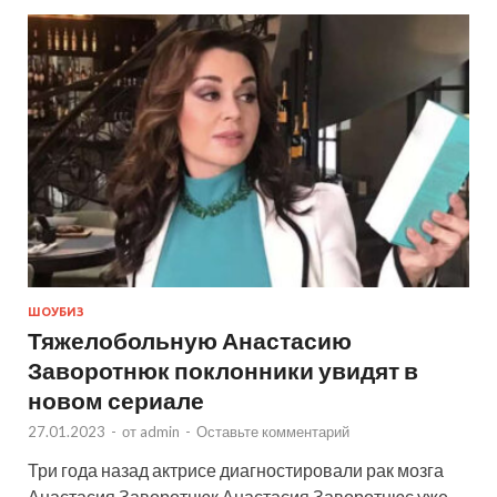
ШОУБИЗ
Тяжелобольную Анастасию
Заворотнюк поклонники увидят в
новом сериале
27.01.2023
-
от
admin
-
Оставьте комментарий
Три года назад актрисе диагностировали рак мозга
Анастасия Заворотнюк Анастасия Заворотнюс уже