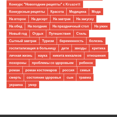
Конкурс "Новогодние рецепты" с Kruazett
Конкурсные рецепты
Красота
Медицина
Мода
На второе
На десерт
На завтрак
На закуску
На обед
На полдник
На праздничный стол
На ужин
Новый год
Отдых
Путешествия
Стиль
Сытный завтрак
Туризм
беременность
болезнь
госпитализация в больницу
дети
звезды
критика
личная жизнь
наука
никита михалков
отношения
похороны
проблемы со здоровьем
ребенок
роман
роман костомаров
россия
семья
смерть
состояние здоровья
сын
травма
украина
умер