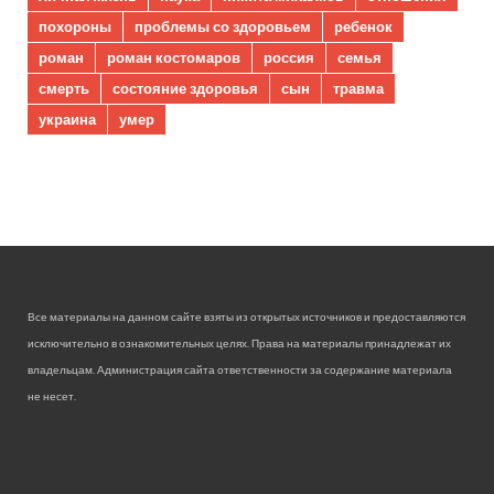
похороны
проблемы со здоровьем
ребенок
роман
роман костомаров
россия
семья
смерть
состояние здоровья
сын
травма
украина
умер
Все материалы на данном сайте взяты из открытых источников и предоставляются
исключительно в ознакомительных целях. Права на материалы принадлежат их
владельцам. Администрация сайта ответственности за содержание материала
не несет.