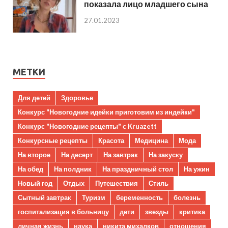
показала лицо младшего сына
27.01.2023
МЕТКИ
Для детей
Здоровье
Конкурс "Новогодние идейки приготовим из индейки"
Конкурс "Новогодние рецепты" с Kruazett
Конкурсные рецепты
Красота
Медицина
Мода
На второе
На десерт
На завтрак
На закуску
На обед
На полдник
На праздничный стол
На ужин
Новый год
Отдых
Путешествия
Стиль
Сытный завтрак
Туризм
беременность
болезнь
госпитализация в больницу
дети
звезды
критика
личная жизнь
наука
никита михалков
отношения