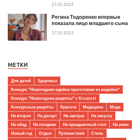
27.01.2023
Регина Тодоренко впервые
показала лицо младшего сына
27.01.2023
МЕТКИ
Для детей
Здоровье
Конкурс "Новогодние идейки приготовим из индейки"
Конкурс "Новогодние рецепты" с Kruazett
Конкурсные рецепты
Красота
Медицина
Мода
На второе
На десерт
На завтрак
На закуску
На обед
На полдник
На праздничный стол
На ужин
Новый год
Отдых
Путешествия
Стиль