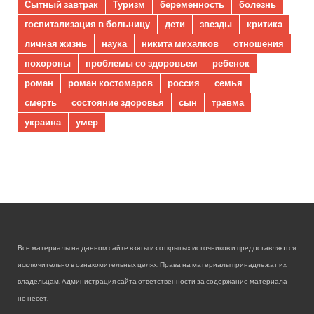
Сытный завтрак
Туризм
беременность
болезнь
госпитализация в больницу
дети
звезды
критика
личная жизнь
наука
никита михалков
отношения
похороны
проблемы со здоровьем
ребенок
роман
роман костомаров
россия
семья
смерть
состояние здоровья
сын
травма
украина
умер
Все материалы на данном сайте взяты из открытых источников и предоставляются
исключительно в ознакомительных целях. Права на материалы принадлежат их
владельцам. Администрация сайта ответственности за содержание материала
не несет.