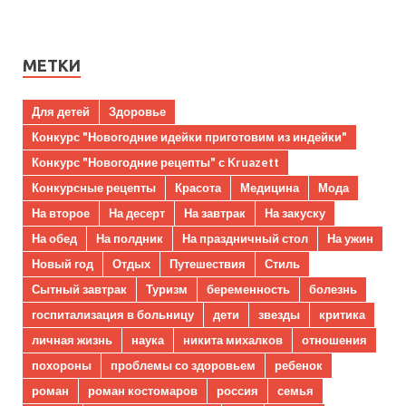
МЕТКИ
Для детей
Здоровье
Конкурс "Новогодние идейки приготовим из индейки"
Конкурс "Новогодние рецепты" с Kruazett
Конкурсные рецепты
Красота
Медицина
Мода
На второе
На десерт
На завтрак
На закуску
На обед
На полдник
На праздничный стол
На ужин
Новый год
Отдых
Путешествия
Стиль
Сытный завтрак
Туризм
беременность
болезнь
госпитализация в больницу
дети
звезды
критика
личная жизнь
наука
никита михалков
отношения
похороны
проблемы со здоровьем
ребенок
роман
роман костомаров
россия
семья