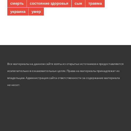
смерть
состояние здоровья
сын
травма
украина
умер
Все материалы на данном сайте взяты из открытых источников и предоставляются
исключительно в ознакомительных целях. Права на материалы принадлежат их
владельцам. Администрация сайта ответственности за содержание материала
не несет.