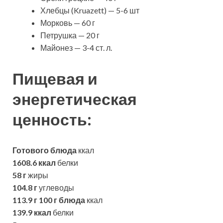
Хлебцы (Kruazett) — 5-6 шт
Морковь — 60 г
Петрушка — 20 г
Майонез — 3-4 ст. л.
Пищевая и
энергетическая
ценность:
Готового блюда
ккал
1608.6 ккал
белки
58 г
жиры
104.8 г
углеводы
113.9 г
100 г блюда
ккал
139.9 ккал
белки