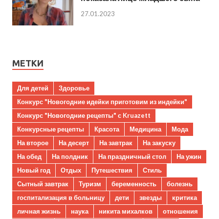
27.01.2023
МЕТКИ
Для детей
Здоровье
Конкурс "Новогодние идейки приготовим из индейки"
Конкурс "Новогодние рецепты" с Kruazett
Конкурсные рецепты
Красота
Медицина
Мода
На второе
На десерт
На завтрак
На закуску
На обед
На полдник
На праздничный стол
На ужин
Новый год
Отдых
Путешествия
Стиль
Сытный завтрак
Туризм
беременность
болезнь
госпитализация в больницу
дети
звезды
критика
личная жизнь
наука
никита михалков
отношения