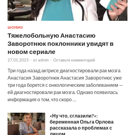
ШОУБИЗ
Тяжелобольную Анастасию
Заворотнюк поклонники увидят в
новом сериале
27.01.2023
-
от
admin
-
Оставьте комментарий
Три года назад актрисе диагностировали рак мозга
Анастасия Заворотнюк Анастасия Заворотнюс уже
три года борется с онкологическим заболеванием —
ей диагностировали рак мозга. Однако появилась
информация о том, что скоро …
«Ну что, сглазили?»:
беременная Ольга Орлова
рассказала о проблемах с
лицом