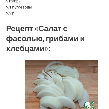
5 г
жиры
9.1 г
углеводы
9.9 г
Рецепт «Салат с
фасолью, грибами и
хлебцами»: