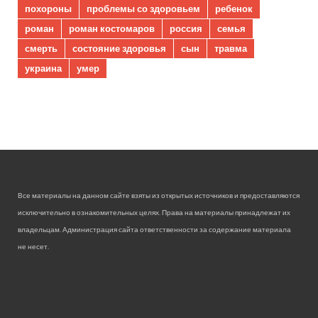
похороны
проблемы со здоровьем
ребенок
роман
роман костомаров
россия
семья
смерть
состояние здоровья
сын
травма
украина
умер
Все материалы на данном сайте взяты из открытых источников и предоставляются
исключительно в ознакомительных целях. Права на материалы принадлежат их
владельцам. Администрация сайта ответственности за содержание материала
не несет.