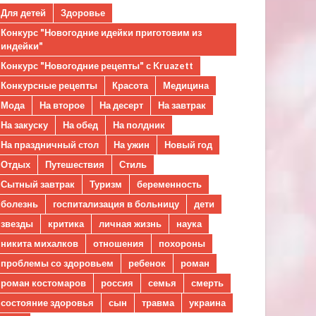
Для детей
Здоровье
Конкурс "Новогодние идейки приготовим из
индейки"
Конкурс "Новогодние рецепты" с Kruazett
Конкурсные рецепты
Красота
Медицина
Мода
На второе
На десерт
На завтрак
На закуску
На обед
На полдник
На праздничный стол
На ужин
Новый год
Отдых
Путешествия
Стиль
Сытный завтрак
Туризм
беременность
болезнь
госпитализация в больницу
дети
звезды
критика
личная жизнь
наука
никита михалков
отношения
похороны
проблемы со здоровьем
ребенок
роман
роман костомаров
россия
семья
смерть
состояние здоровья
сын
травма
украина