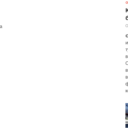
О
а
О
©
и
т
в
О
в
в
ф
к