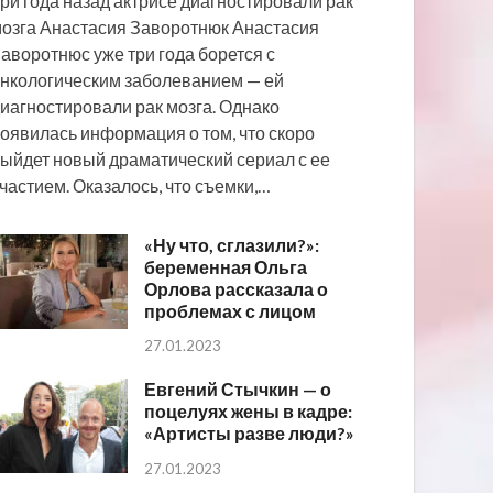
ри года назад актрисе диагностировали рак
озга Анастасия Заворотнюк Анастасия
аворотнюс уже три года борется с
нкологическим заболеванием — ей
иагностировали рак мозга. Однако
оявилась информация о том, что скоро
ыйдет новый драматический сериал с ее
частием. Оказалось, что съемки,…
«Ну что, сглазили?»:
беременная Ольга
Орлова рассказала о
проблемах с лицом
27.01.2023
Евгений Стычкин — о
поцелуях жены в кадре:
«Артисты разве люди?»
27.01.2023