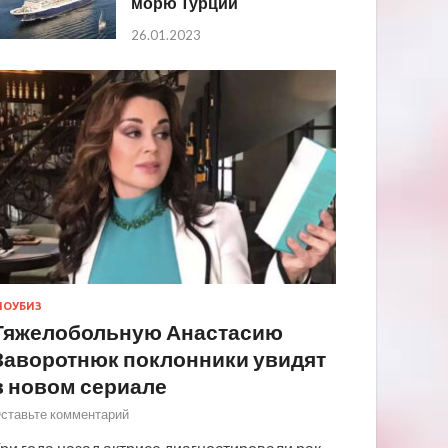
морю Турции
26.01.2023
ОУБИЗ
Тяжелобольную Анастасию
Заворотнюк поклонники увидят
в новом сериале
ставьте комментарий