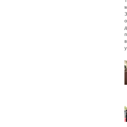
Т
м
З
о
д
п
в
у