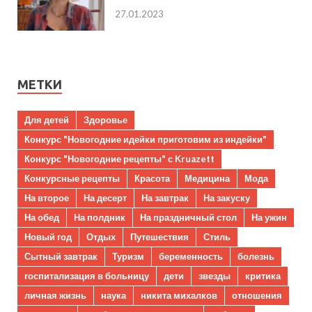
27.01.2023
МЕТКИ
Для детей
Здоровье
Конкурс "Новогодние идейки приготовим из индейки"
Конкурс "Новогодние рецепты" с Kruazett
Конкурсные рецепты
Красота
Медицина
Мода
На второе
На десерт
На завтрак
На закуску
На обед
На полдник
На праздничный стол
На ужин
Новый год
Отдых
Путешествия
Стиль
Сытный завтрак
Туризм
беременность
болезнь
госпитализация в больницу
дети
звезды
критика
личная жизнь
наука
никита михалков
отношения