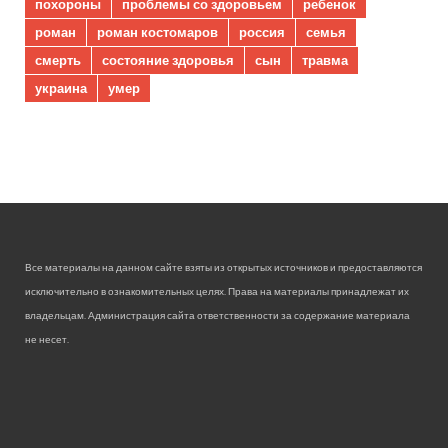
похороны
проблемы со здоровьем
ребенок
роман
роман костомаров
россия
семья
смерть
состояние здоровья
сын
травма
украина
умер
Все материалы на данном сайте взяты из открытых источников и предоставляются
исключительно в ознакомительных целях. Права на материалы принадлежат их
владельцам. Администрация сайта ответственности за содержание материала
не несет.