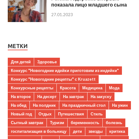
показала лицо младшего сына
27.01.2023
МЕТКИ
Для детей
Здоровье
Конкурс "Новогодние идейки приготовим из индейки"
Конкурс "Новогодние рецепты" с Kruazett
Конкурсные рецепты
Красота
Медицина
Мода
На второе
На десерт
На завтрак
На закуску
На обед
На полдник
На праздничный стол
На ужин
Новый год
Отдых
Путешествия
Стиль
Сытный завтрак
Туризм
беременность
болезнь
госпитализация в больницу
дети
звезды
критика