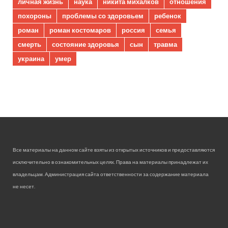
личная жизнь
наука
никита михалков
отношения
похороны
проблемы со здоровьем
ребенок
роман
роман костомаров
россия
семья
смерть
состояние здоровья
сын
травма
украина
умер
Все материалы на данном сайте взяты из открытых источников и предоставляются
исключительно в ознакомительных целях. Права на материалы принадлежат их
владельцам. Администрация сайта ответственности за содержание материала
не несет.