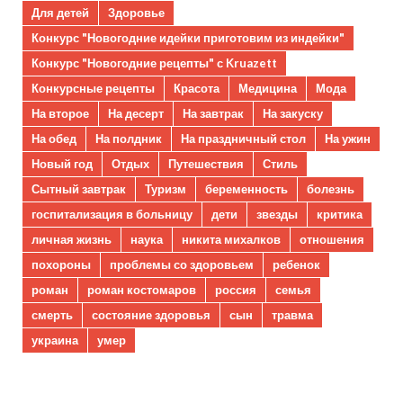
Для детей
Здоровье
Конкурс "Новогодние идейки приготовим из индейки"
Конкурс "Новогодние рецепты" с Kruazett
Конкурсные рецепты
Красота
Медицина
Мода
На второе
На десерт
На завтрак
На закуску
На обед
На полдник
На праздничный стол
На ужин
Новый год
Отдых
Путешествия
Стиль
Сытный завтрак
Туризм
беременность
болезнь
госпитализация в больницу
дети
звезды
критика
личная жизнь
наука
никита михалков
отношения
похороны
проблемы со здоровьем
ребенок
роман
роман костомаров
россия
семья
смерть
состояние здоровья
сын
травма
украина
умер