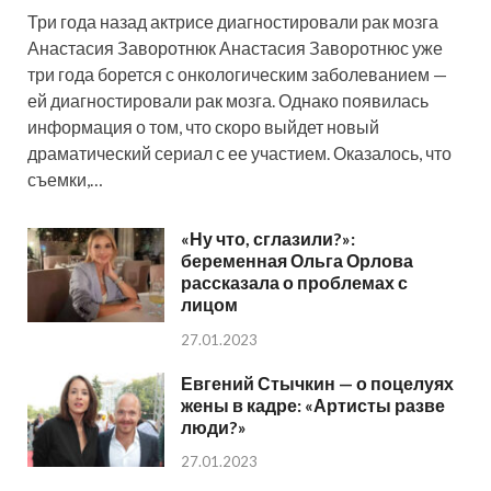
Три года назад актрисе диагностировали рак мозга
Анастасия Заворотнюк Анастасия Заворотнюс уже
три года борется с онкологическим заболеванием —
ей диагностировали рак мозга. Однако появилась
информация о том, что скоро выйдет новый
драматический сериал с ее участием. Оказалось, что
съемки,…
«Ну что, сглазили?»:
беременная Ольга Орлова
рассказала о проблемах с
лицом
27.01.2023
Евгений Стычкин — о поцелуях
жены в кадре: «Артисты разве
люди?»
27.01.2023