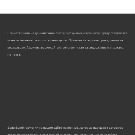
Все материалы на данном сайте взяты из открытых источников и предоставляются
исключительно в ознакомительных целях. Права на материалы принадлежат их
владельцам. Администрация сайта ответственности за содержание материала
не несет.
Если Вы обнаружили на нашем сайте материалы, которые нарушают авторские
права, принадлежащие Вам, Вашей компании или организации, пожалуйста,