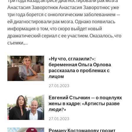
Три года назад актрисе диагностировали рак мозга
Анастасия Заворотнюк Анастасия Заворотнюс уже
три года борется с онкологическим заболеванием —
ей диагностировали рак мозга. Однако появилась
информация о том, что скоро выйдет новый
драматический сериал с ее участием. Оказалось, что
съемки,…
«Ну что, сглазили?»:
беременная Ольга Орлова
рассказала о проблемах с
лицом
27.01.2023
Евгений Стычкин — о поцелуях
жены в кадре: «Артисты разве
люди?»
27.01.2023
Роману Костомарову грозит