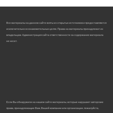
Все материалы на данном сайте взяты из открытых источников и предоставляются
исключительно в ознакомительных целях. Права на материалы принадлежат их
владельцам. Администрация сайта ответственности за содержание материала
не несет.
Если Вы обнаружили на нашем сайте материалы, которые нарушают авторские
права, принадлежащие Вам, Вашей компании или организации, пожалуйста,