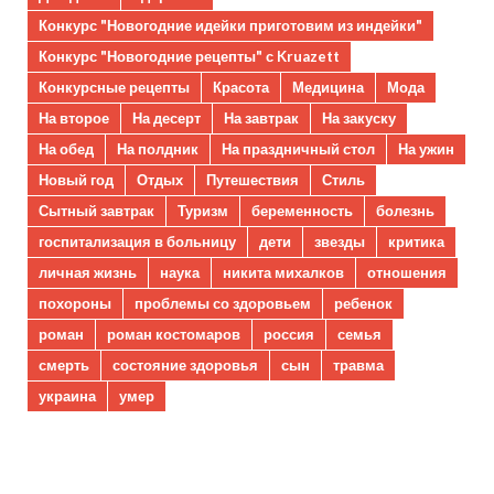
Конкурс "Новогодние идейки приготовим из индейки"
Конкурс "Новогодние рецепты" с Kruazett
Конкурсные рецепты
Красота
Медицина
Мода
На второе
На десерт
На завтрак
На закуску
На обед
На полдник
На праздничный стол
На ужин
Новый год
Отдых
Путешествия
Стиль
Сытный завтрак
Туризм
беременность
болезнь
госпитализация в больницу
дети
звезды
критика
личная жизнь
наука
никита михалков
отношения
похороны
проблемы со здоровьем
ребенок
роман
роман костомаров
россия
семья
смерть
состояние здоровья
сын
травма
украина
умер