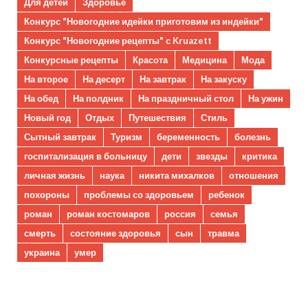
Для детей
Здоровье
Конкурс "Новогодние идейки приготовим из индейки"
Конкурс "Новогодние рецепты" с Kruazett
Конкурсные рецепты
Красота
Медицина
Мода
На второе
На десерт
На завтрак
На закуску
На обед
На полдник
На праздничный стол
На ужин
Новый год
Отдых
Путешествия
Стиль
Сытный завтрак
Туризм
беременность
болезнь
госпитализация в больницу
дети
звезды
критика
личная жизнь
наука
никита михалков
отношения
похороны
проблемы со здоровьем
ребенок
роман
роман костомаров
россия
семья
смерть
состояние здоровья
сын
травма
украина
умер