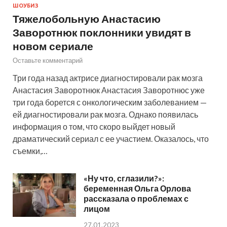
ШОУБИЗ
Тяжелобольную Анастасию
Заворотнюк поклонники увидят в
новом сериале
Оставьте комментарий
Три года назад актрисе диагностировали рак мозга
Анастасия Заворотнюк Анастасия Заворотнюс уже
три года борется с онкологическим заболеванием —
ей диагностировали рак мозга. Однако появилась
информация о том, что скоро выйдет новый
драматический сериал с ее участием. Оказалось, что
съемки,…
«Ну что, сглазили?»:
беременная Ольга Орлова
рассказала о проблемах с
лицом
27.01.2023