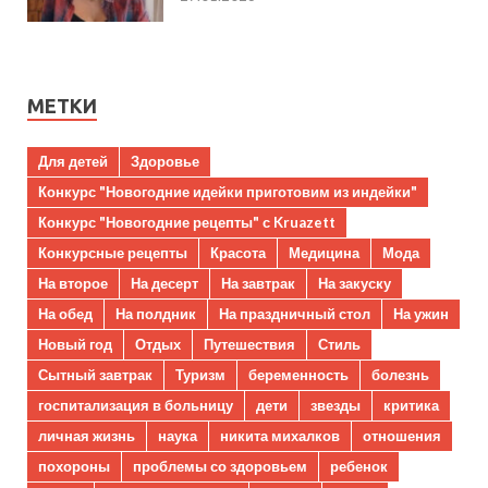
МЕТКИ
Для детей
Здоровье
Конкурс "Новогодние идейки приготовим из индейки"
Конкурс "Новогодние рецепты" с Kruazett
Конкурсные рецепты
Красота
Медицина
Мода
На второе
На десерт
На завтрак
На закуску
На обед
На полдник
На праздничный стол
На ужин
Новый год
Отдых
Путешествия
Стиль
Сытный завтрак
Туризм
беременность
болезнь
госпитализация в больницу
дети
звезды
критика
личная жизнь
наука
никита михалков
отношения
похороны
проблемы со здоровьем
ребенок