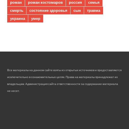
роман
роман костомаров
россия
семья
смерть
состояние здоровья
сын
травма
украина
умер
Все материалы на данном сайте взяты из открытых источников и предоставляются
исключительно в ознакомительных целях. Права на материалы принадлежат их
владельцам. Администрация сайта ответственности за содержание материала
не несет.