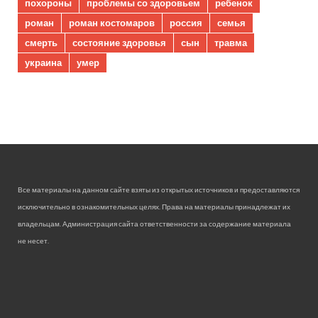
похороны
проблемы со здоровьем
ребенок
роман
роман костомаров
россия
семья
смерть
состояние здоровья
сын
травма
украина
умер
Все материалы на данном сайте взяты из открытых источников и предоставляются
исключительно в ознакомительных целях. Права на материалы принадлежат их
владельцам. Администрация сайта ответственности за содержание материала
не несет.